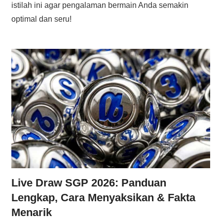
istilah ini agar pengalaman bermain Anda semakin
optimal dan seru!
Live Draw SGP 2026: Panduan
Lengkap, Cara Menyaksikan & Fakta
Menarik