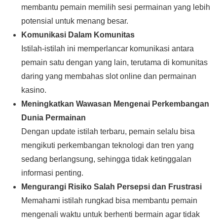
membantu pemain memilih sesi permainan yang lebih
potensial untuk menang besar.
Komunikasi Dalam Komunitas
Istilah-istilah ini memperlancar komunikasi antara
pemain satu dengan yang lain, terutama di komunitas
daring yang membahas slot online dan permainan
kasino.
Meningkatkan Wawasan Mengenai Perkembangan
Dunia Permainan
Dengan update istilah terbaru, pemain selalu bisa
mengikuti perkembangan teknologi dan tren yang
sedang berlangsung, sehingga tidak ketinggalan
informasi penting.
Mengurangi Risiko Salah Persepsi dan Frustrasi
Memahami istilah rungkad bisa membantu pemain
mengenali waktu untuk berhenti bermain agar tidak