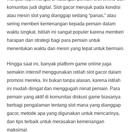
komunitas judi digital. Slot gacor merujuk pada kondisi
atau mesin slot yang dianggap sedang “panas,” atau
sering memberi kemenangan kepada pemain dalam
waktu singkat. Istilah ini sangat populer karena memberi
harapan dan strategi bagi para pemain untuk
menentukan waktu dan mesin yang tepat untuk bermain.
Hingga saat ini, banyak platform game online juga
semakin intensif menggunakan istilah slot gacor dalam
promosi mereka. Ini bukan tanpa alasan, karena istilah
ini mudah diingat dan menggugah minat pemain. Para
pemain yang aktif di komunitas diskusi game biasanya
berbagi pengalaman tentang slot mana yang dianggap
gacor, metode apa yang digunakan untuk mencarinya,
dan tips terbaik untuk merasakan kemenangan
maksimal.