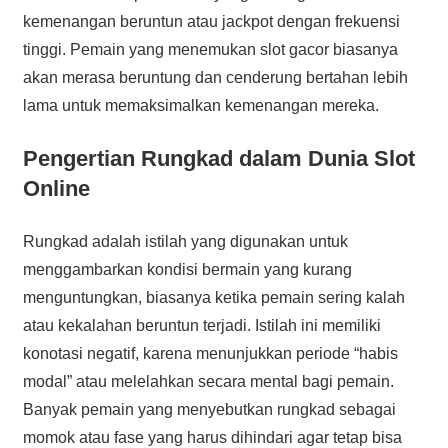
kemenangan beruntun atau jackpot dengan frekuensi
tinggi. Pemain yang menemukan slot gacor biasanya
akan merasa beruntung dan cenderung bertahan lebih
lama untuk memaksimalkan kemenangan mereka.
Pengertian Rungkad dalam Dunia Slot
Online
Rungkad adalah istilah yang digunakan untuk
menggambarkan kondisi bermain yang kurang
menguntungkan, biasanya ketika pemain sering kalah
atau kekalahan beruntun terjadi. Istilah ini memiliki
konotasi negatif, karena menunjukkan periode “habis
modal” atau melelahkan secara mental bagi pemain.
Banyak pemain yang menyebutkan rungkad sebagai
momok atau fase yang harus dihindari agar tetap bisa