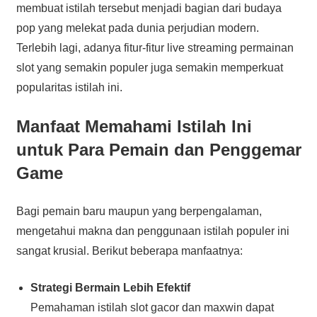
membuat istilah tersebut menjadi bagian dari budaya
pop yang melekat pada dunia perjudian modern.
Terlebih lagi, adanya fitur-fitur live streaming permainan
slot yang semakin populer juga semakin memperkuat
popularitas istilah ini.
Manfaat Memahami Istilah Ini
untuk Para Pemain dan Penggemar
Game
Bagi pemain baru maupun yang berpengalaman,
mengetahui makna dan penggunaan istilah populer ini
sangat krusial. Berikut beberapa manfaatnya:
Strategi Bermain Lebih Efektif
Pemahaman istilah slot gacor dan maxwin dapat