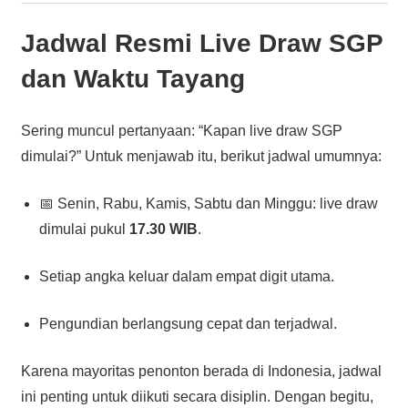
Jadwal Resmi
Live Draw SGP
dan Waktu Tayang
Sering muncul pertanyaan: “Kapan live draw SGP
dimulai?” Untuk menjawab itu, berikut jadwal umumnya:
📅 Senin, Rabu, Kamis, Sabtu dan Minggu: live draw
dimulai pukul
17.30 WIB
.
Setiap angka keluar dalam empat digit utama.
Pengundian berlangsung cepat dan terjadwal.
Karena mayoritas penonton berada di Indonesia, jadwal
ini penting untuk diikuti secara disiplin. Dengan begitu,