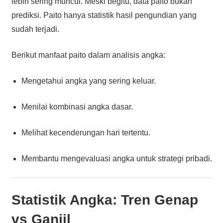
lebih sering muncul. Meski begitu, data paito bukan
prediksi. Paito hanya statistik hasil pengundian yang
sudah terjadi.
Berikut manfaat paito dalam analisis angka:
Mengetahui angka yang sering keluar.
Menilai kombinasi angka dasar.
Melihat kecenderungan hari tertentu.
Membantu mengevaluasi angka untuk strategi pribadi.
Statistik Angka: Tren Genap
vs Ganjil