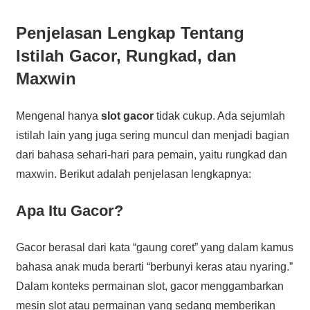
Penjelasan Lengkap Tentang
Istilah Gacor, Rungkad, dan
Maxwin
Mengenal hanya
slot gacor
tidak cukup. Ada sejumlah
istilah lain yang juga sering muncul dan menjadi bagian
dari bahasa sehari-hari para pemain, yaitu rungkad dan
maxwin. Berikut adalah penjelasan lengkapnya:
Apa Itu Gacor?
Gacor berasal dari kata “gaung coret” yang dalam kamus
bahasa anak muda berarti “berbunyi keras atau nyaring.”
Dalam konteks permainan slot, gacor menggambarkan
mesin slot atau permainan yang sedang memberikan