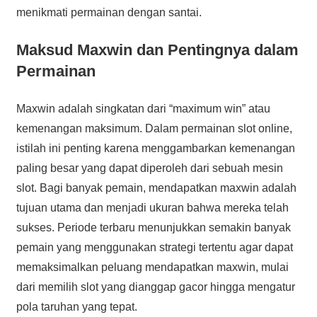
menikmati permainan dengan santai.
Maksud Maxwin dan Pentingnya dalam
Permainan
Maxwin adalah singkatan dari “maximum win” atau
kemenangan maksimum. Dalam permainan slot online,
istilah ini penting karena menggambarkan kemenangan
paling besar yang dapat diperoleh dari sebuah mesin
slot. Bagi banyak pemain, mendapatkan maxwin adalah
tujuan utama dan menjadi ukuran bahwa mereka telah
sukses. Periode terbaru menunjukkan semakin banyak
pemain yang menggunakan strategi tertentu agar dapat
memaksimalkan peluang mendapatkan maxwin, mulai
dari memilih slot yang dianggap gacor hingga mengatur
pola taruhan yang tepat.