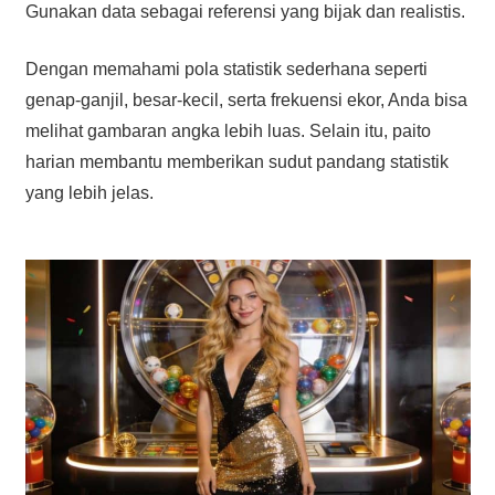
Gunakan data sebagai referensi yang bijak dan realistis.
Dengan memahami pola statistik sederhana seperti
genap-ganjil, besar-kecil, serta frekuensi ekor, Anda bisa
melihat gambaran angka lebih luas. Selain itu, paito
harian membantu memberikan sudut pandang statistik
yang lebih jelas.