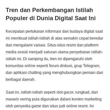
Tren dan Perkembangan Istilah
Populer di Dunia Digital Saat Ini
Kecepatan pertukaran informasi dan budaya digital saat
ini membuat istilah-istilah di atas semakin cepat beredar
dan mengalami variasi. Situs-situs resmi dan platform
media sosial menjadi saluran utama penyebaran istilah-
istilah ini. Di samping itu, tren ini dipengaruhi oleh
komunitas online seperti forum diskusi, grup Telegram,
dan aplikasi chatting yang menghubungkan pemain dari
berbagai daerah.
Saat ini, istilah-istilah seperti slot gacor, rungkad, dan
maxwin sering pula digunakan dalam konten marketing
oleh penyedia game dan situs judi online resmi. Ini