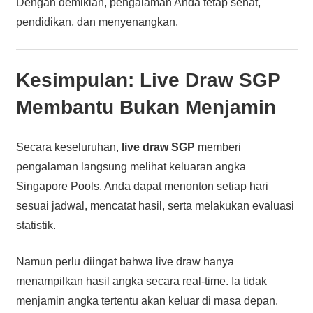
Dengan demikian, pengalaman Anda tetap sehat,
pendidikan, dan menyenangkan.
Kesimpulan: Live Draw SGP
Membantu Bukan Menjamin
Secara keseluruhan,
live draw SGP
memberi
pengalaman langsung melihat keluaran angka
Singapore Pools. Anda dapat menonton setiap hari
sesuai jadwal, mencatat hasil, serta melakukan evaluasi
statistik.
Namun perlu diingat bahwa live draw hanya
menampilkan hasil angka secara real-time. Ia tidak
menjamin angka tertentu akan keluar di masa depan.