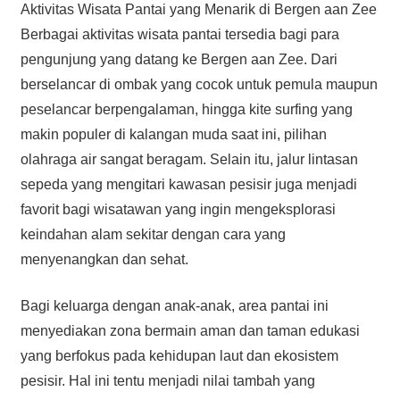
Aktivitas Wisata Pantai yang Menarik di Bergen aan Zee
Berbagai aktivitas wisata pantai tersedia bagi para
pengunjung yang datang ke Bergen aan Zee. Dari
berselancar di ombak yang cocok untuk pemula maupun
peselancar berpengalaman, hingga kite surfing yang
makin populer di kalangan muda saat ini, pilihan
olahraga air sangat beragam. Selain itu, jalur lintasan
sepeda yang mengitari kawasan pesisir juga menjadi
favorit bagi wisatawan yang ingin mengeksplorasi
keindahan alam sekitar dengan cara yang
menyenangkan dan sehat.
Bagi keluarga dengan anak-anak, area pantai ini
menyediakan zona bermain aman dan taman edukasi
yang berfokus pada kehidupan laut dan ekosistem
pesisir. Hal ini tentu menjadi nilai tambah yang