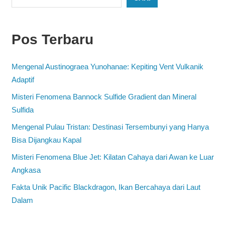
Pos Terbaru
Mengenal Austinograea Yunohanae: Kepiting Vent Vulkanik
Adaptif
Misteri Fenomena Bannock Sulfide Gradient dan Mineral
Sulfida
Mengenal Pulau Tristan: Destinasi Tersembunyi yang Hanya
Bisa Dijangkau Kapal
Misteri Fenomena Blue Jet: Kilatan Cahaya dari Awan ke Luar
Angkasa
Fakta Unik Pacific Blackdragon, Ikan Bercahaya dari Laut
Dalam