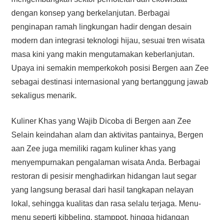
dengan konsep yang berkelanjutan. Berbagai
penginapan ramah lingkungan hadir dengan desain
modern dan integrasi teknologi hijau, sesuai tren wisata
masa kini yang makin mengutamakan keberlanjutan.
Upaya ini semakin memperkokoh posisi Bergen aan Zee
sebagai destinasi internasional yang bertanggung jawab
sekaligus menarik.
Kuliner Khas yang Wajib Dicoba di Bergen aan Zee
Selain keindahan alam dan aktivitas pantainya, Bergen
aan Zee juga memiliki ragam kuliner khas yang
menyempurnakan pengalaman wisata Anda. Berbagai
restoran di pesisir menghadirkan hidangan laut segar
yang langsung berasal dari hasil tangkapan nelayan
lokal, sehingga kualitas dan rasa selalu terjaga. Menu-
menu seperti kibbeling, stamppot, hingga hidangan