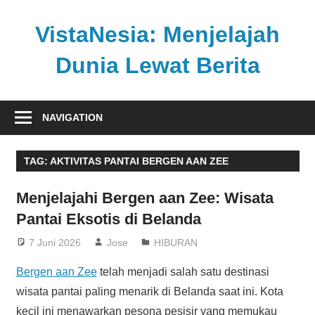
Skip
to
VistaNesia: Menjelajah
content
Dunia Lewat Berita
Informasi
nasional
NAVIGATION
dan
global
TAG:
AKTIVITAS PANTAI BERGEN AAN ZEE
dalam
satu
Menjelajahi Bergen aan Zee: Wisata
platform
Pantai Eksotis di Belanda
informatif
7 Juni 2026
Jose
HIBURAN
Bergen aan Zee
telah menjadi salah satu destinasi
wisata pantai paling menarik di Belanda saat ini. Kota
kecil ini menawarkan pesona pesisir yang memukau