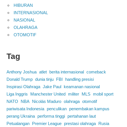
HIBURAN
INTERNASIONAL
NASIONAL
OLAHRAGA
OTOMOTIF
Tag
Anthony Joshua
atlet
berita internasional
comeback
Donald Trump
dunia tinju
FBI
handling presisi
Inspirasi Olahraga
Jake Paul
keamanan nasional
Liga Inggris
Manchester United
militer
MLS
mobil sport
NATO
NBA
Nicolás Maduro
olahraga
otomotif
pariwisata Indonesia
penculikan
penembakan kampus
perang Ukraina
performa tinggi
pertahanan laut
Petualangan
Premier League
prestasi olahraga
Rusia