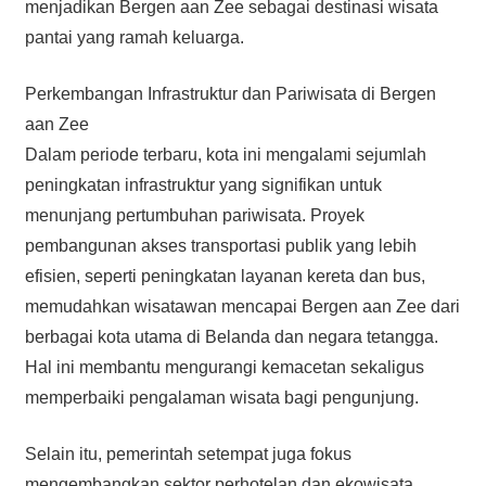
menjadikan Bergen aan Zee sebagai destinasi wisata
pantai yang ramah keluarga.
Perkembangan Infrastruktur dan Pariwisata di Bergen
aan Zee
Dalam periode terbaru, kota ini mengalami sejumlah
peningkatan infrastruktur yang signifikan untuk
menunjang pertumbuhan pariwisata. Proyek
pembangunan akses transportasi publik yang lebih
efisien, seperti peningkatan layanan kereta dan bus,
memudahkan wisatawan mencapai Bergen aan Zee dari
berbagai kota utama di Belanda dan negara tetangga.
Hal ini membantu mengurangi kemacetan sekaligus
memperbaiki pengalaman wisata bagi pengunjung.
Selain itu, pemerintah setempat juga fokus
mengembangkan sektor perhotelan dan ekowisata