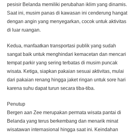
pesisir Belanda memiliki perubahan iklim yang dinamis.
Saat ini, musim panas di kawasan ini cenderung hangat
dengan angin yang menyegarkan, cocok untuk aktivitas
di luar ruangan.
Kedua, manfaatkan transportasi publik yang sudah
sangat baik untuk menghindari kemacetan dan mencari
tempat parkir yang sering terbatas di musim puncak
wisata. Ketiga, siapkan pakaian sesuai aktivitas, mulai
dari pakaian renang hingga jaket ringan untuk sore hari
karena suhu dapat turun secara tiba-tiba.
Penutup
Bergen aan Zee merupakan permata wisata pantai di
Belanda yang terus berkembang dan menarik minat
wisatawan internasional hingga saat ini. Keindahan