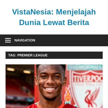
Skip
to
VistaNesia: Menjelajah
content
Dunia Lewat Berita
Informasi
nasional
NAVIGATION
dan
global
TAG:
PREMIER LEAGUE
dalam
satu
platform
informatif