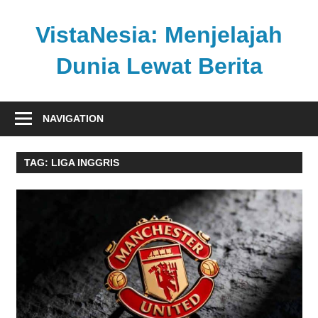
Skip
to
VistaNesia: Menjelajah
content
Dunia Lewat Berita
Informasi
nasional
NAVIGATION
dan
global
TAG:
LIGA INGGRIS
dalam
satu
platform
informatif