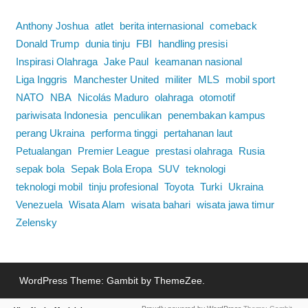
Anthony Joshua
atlet
berita internasional
comeback
Donald Trump
dunia tinju
FBI
handling presisi
Inspirasi Olahraga
Jake Paul
keamanan nasional
Liga Inggris
Manchester United
militer
MLS
mobil sport
NATO
NBA
Nicolás Maduro
olahraga
otomotif
pariwisata Indonesia
penculikan
penembakan kampus
perang Ukraina
performa tinggi
pertahanan laut
Petualangan
Premier League
prestasi olahraga
Rusia
sepak bola
Sepak Bola Eropa
SUV
teknologi
teknologi mobil
tinju profesional
Toyota
Turki
Ukraina
Venezuela
Wisata Alam
wisata bahari
wisata jawa timur
Zelensky
WordPress Theme: Gambit by ThemeZee.