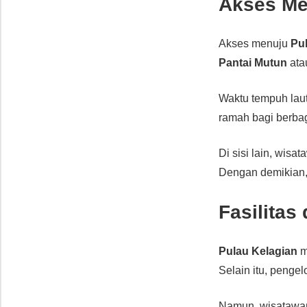
Akses Me
Akses menuju
Pu
Pantai Mutun
at
Waktu tempuh laut 
ramah bagi berba
Di sisi lain, wis
Dengan demikian, 
Fasilitas
Pulau Kelagian
m
Selain itu, penge
Namun, wisatawan 