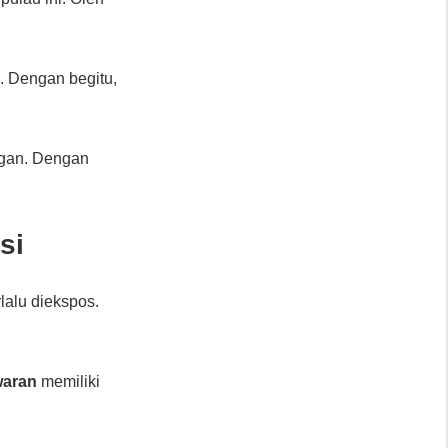
. Dengan begitu,
ngan. Dengan
asi
lalu diekspos.
waran
memiliki