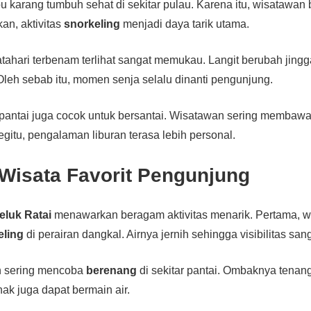
 karang tumbuh sehat di sekitar pulau. Karena itu, wisatawan b
an, aktivitas
snorkeling
menjadi daya tarik utama.
atahari terbenam terlihat sangat memukau. Langit berubah jin
Oleh sebab itu, momen senja selalu dinanti pengunjung.
a pantai juga cocok untuk bersantai. Wisatawan sering membawa 
egitu, pengalaman liburan terasa lebih personal.
 Wisata Favorit Pengunjung
eluk Ratai
menawarkan beragam aktivitas menarik. Pertama, w
eling
di perairan dangkal. Airnya jernih sehingga visibilitas sang
n sering mencoba
berenang
di sekitar pantai. Ombaknya tenan
nak juga dapat bermain air.