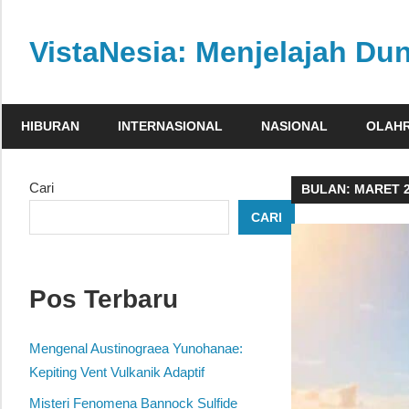
Skip
to
VistaNesia: Menjelajah Dun
content
Informasi
nasional
HIBURAN
INTERNASIONAL
NASIONAL
OLAH
dan
global
dalam
Cari
BULAN:
MARET 
satu
CARI
platform
informatif
Pos Terbaru
Mengenal Austinograea Yunohanae:
Kepiting Vent Vulkanik Adaptif
Misteri Fenomena Bannock Sulfide