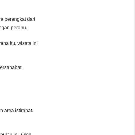
a berangkat dari
engan perahu.
ena itu, wisata ini
bersahabat.
 area istirahat.
ulau ini. Oleh