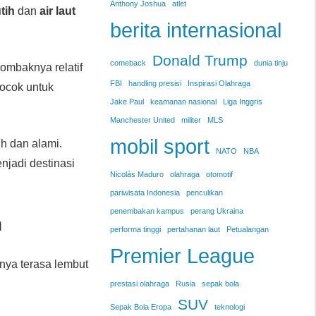
Anthony Joshua
atlet
tih
dan
air laut
berita internasional
Donald Trump
comeback
dunia tinju
 ombaknya relatif
FBI
handling presisi
Inspirasi Olahraga
ocok untuk
Jake Paul
keamanan nasional
Liga Inggris
Manchester United
militer
MLS
mobil sport
ih dan alami.
NATO
NBA
njadi destinasi
Nicolás Maduro
olahraga
otomotif
pariwisata Indonesia
penculikan
penembakan kampus
perang Ukraina
n
performa tinggi
pertahanan laut
Petualangan
Premier League
hnya terasa lembut
prestasi olahraga
Rusia
sepak bola
SUV
Sepak Bola Eropa
teknologi