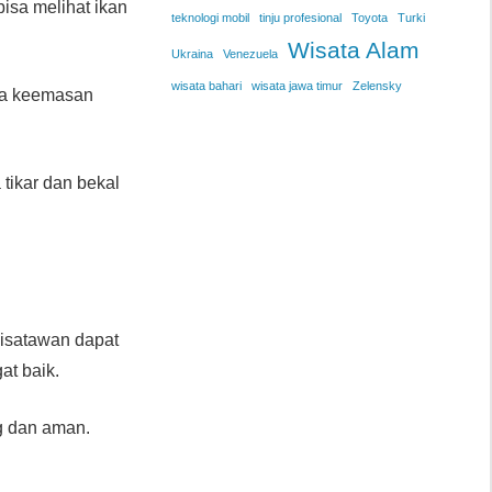
isa melihat ikan
teknologi mobil
tinju profesional
Toyota
Turki
Wisata Alam
Ukraina
Venezuela
wisata bahari
wisata jawa timur
Zelensky
gga keemasan
tikar dan bekal
isatawan dapat
at baik.
g dan aman.