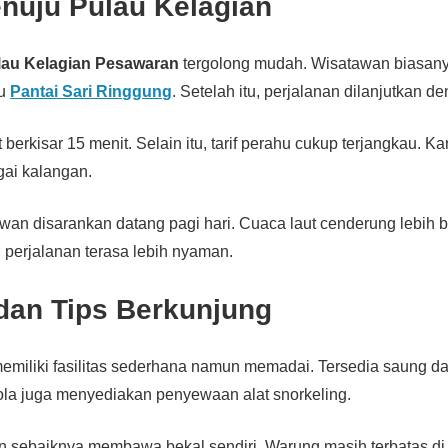
nuju Pulau Kelagian
lau Kelagian Pesawaran
tergolong mudah. Wisatawan biasany
au
Pantai Sari Ringgung
. Setelah itu, perjalanan dilanjutkan d
berkisar 15 menit. Selain itu, tarif perahu cukup terjangkau. Kar
gai kalangan.
atawan disarankan datang pagi hari. Cuaca laut cenderung lebih 
perjalanan terasa lebih nyaman.
 dan Tips Berkunjung
emiliki fasilitas sederhana namun memadai. Tersedia saung dan
lola juga menyediakan penyewaan alat snorkeling.
sebaiknya membawa bekal sendiri. Warung masih terbatas di p