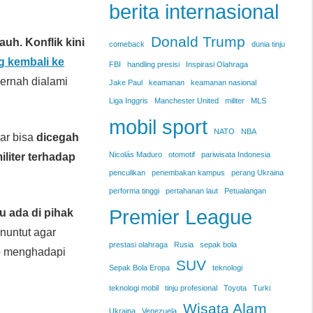
berita internasional
Donald Trump
jauh. Konflik kini
comeback
dunia tinju
 kembali ke
FBI
handling presisi
Inspirasi Olahraga
ernah dialami
Jake Paul
keamanan
keamanan nasional
Liga Inggris
Manchester United
militer
MLS
mobil sport
NATO
NBA
sar bisa
dicegah
Nicolás Maduro
otomotif
pariwisata Indonesia
liter terhadap
penculikan
penembakan kampus
perang Ukraina
performa tinggi
pertahanan laut
Petualangan
Premier League
u ada di pihak
enuntut agar
prestasi olahraga
Rusia
sepak bola
p menghadapi
SUV
Sepak Bola Eropa
teknologi
teknologi mobil
tinju profesional
Toyota
Turki
Wisata Alam
Ukraina
Venezuela