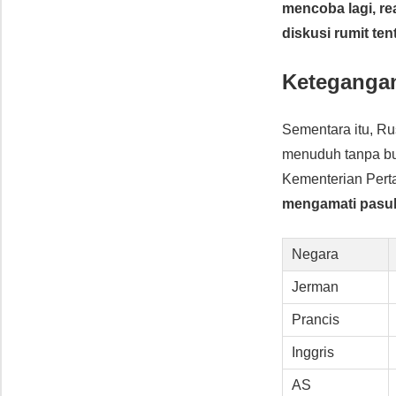
mencoba lagi, r
diskusi rumit te
Ketegangan
Sementara itu, R
menuduh tanpa buk
Kementerian Perta
mengamati pasu
Negara
Jerman
Prancis
Inggris
AS