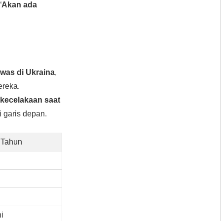
“
Akan ada
ewas di Ukraina
,
ereka.
 kecelakaan saat
ri garis depan.
 Tahun
ni