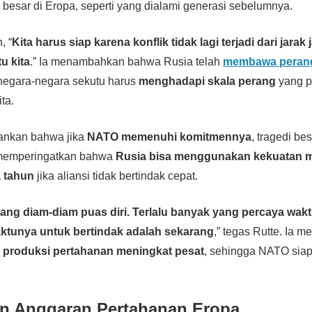
esar di Eropa, seperti yang dialami generasi sebelumnya.
, “
Kita harus siap karena konflik tidak lagi terjadi dari jarak 
u kita
.” Ia menambahkan bahwa Rusia telah
membawa perang
 negara-negara sekutu harus
menghadapi skala perang
yang p
ta.
ankan bahwa jika
NATO memenuhi komitmennya
, tragedi be
 memperingatkan bahwa
Rusia bisa menggunakan kekuatan mi
 tahun
jika aliansi tidak bertindak cepat.
yang diam-diam puas diri. Terlalu banyak yang percaya wakt
 Waktunya untuk bertindak adalah sekarang
,” tegas Rutte. Ia m
 produksi pertahanan meningkat pesat
, sehingga NATO sia
n Anggaran Pertahanan Eropa