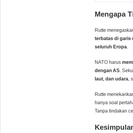
Mengapa Ti
Rutte menegask
terbatas di garis
seluruh Eropa
.
NATO harus
memp
dengan AS
. Seku
laut, dan udara
, 
Rutte menekank
hanya soal pertaha
Tanpa tindakan ce
Kesimpula