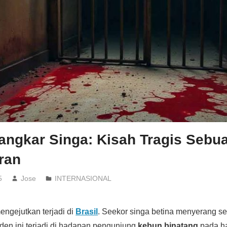
angkar Singa: Kisah Tragis Sebu
ran
5
Jose
INTERNASIONAL
ngejutkan terjadi di
Brasil
. Seekor singa betina menyerang s
iden ini terjadi di hadapan pengunjung
kebun binatang
pada ha