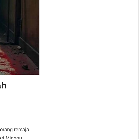
ah
eorang remaja
ri Minggu.