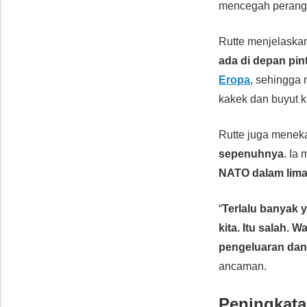
mencegah perang b
Rutte menjelaskan
ada di depan pint
Eropa
, sehingga
kakek dan buyut ki
Rutte juga menek
sepenuhnya
. Ia
NATO dalam lima
“
Terlalu banyak 
kita. Itu salah.
pengeluaran dan
ancaman.
Peningkata