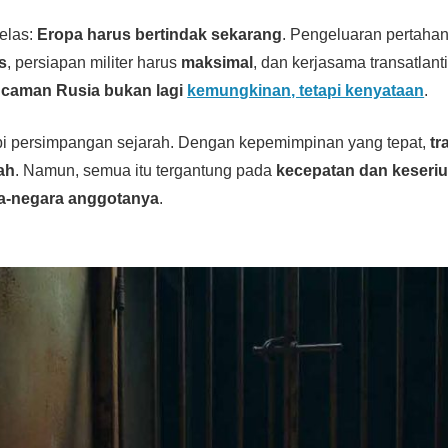
jelas:
Eropa harus bertindak sekarang
. Pengeluaran pertaha
s
, persiapan militer harus
maksimal
, dan kerjasama transatlant
caman Rusia bukan lagi
kemungkinan, tetapi kenyataan
.
 persimpangan sejarah. Dengan kepemimpinan yang tepat,
tr
ah
. Namun, semua itu tergantung pada
kecepatan dan keseri
a-negara anggotanya
.