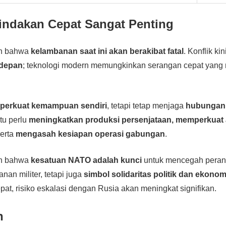
ndakan Cepat Sangat Penting
an bahwa
kelambanan saat ini akan berakibat fatal
. Konflik kin
 depan
; teknologi modern memungkinkan serangan cepat yang
erkuat kemampuan sendiri
, tetapi tetap menjaga
hubungan 
tu perlu
meningkatkan produksi persenjataan, memperkuat 
serta
mengasah kesiapan operasi gabungan
.
an bahwa
kesatuan NATO adalah kunci
untuk mencegah perang.
nan militer, tetapi juga
simbol solidaritas politik dan ekonom
pat, risiko eskalasi dengan Rusia akan meningkat signifikan.
n