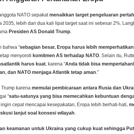
 anggota NATO sepakat
menaikkan target pengeluaran perta
 2035, lebih dari dua kali lipat target saat ini sebesar 2%. Lang
lama
Presiden AS Donald Trump
.
n bahwa “
sebagian besar, Eropa harus lebih memperhatika
a tetap menyoroti
komitmen AS terhadap NATO
. Selain itu, Ru
nsatlantik harus kuat
, karena “
Anda tidak bisa mempertahan
an, dan NATO menjaga Atlantik tetap aman
.”
i Trump karena
memulai pembicaraan antara Rusia dan Ukra
ai “
satu-satunya yang bisa memecahkan kebuntuan denga
ngin cepat mencapai kesepakatan, Eropa lebih berhati-hati,
m
kusi lanjut soal konsesi wilayah
.
an keamanan untuk Ukraina yang cukup kuat sehingga Puti