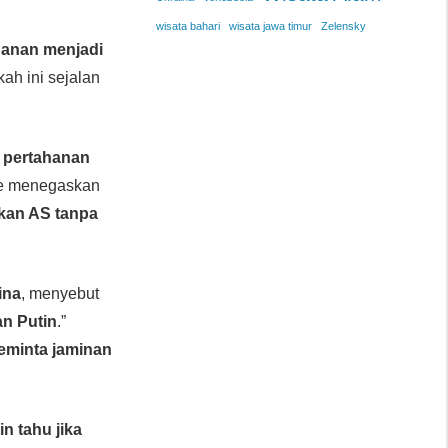
wisata bahari
wisata jawa timur
Zelensky
hanan menjadi
kah ini sejalan
n pertahanan
tte menegaskan
kan AS tanpa
ina
, menyebut
n Putin
.”
eminta jaminan
n tahu jika