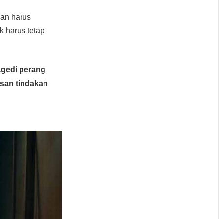
nan harus
ik harus tetap
agedi perang
usan tindakan