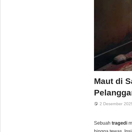
Maut di S
Pelangga
2 Desember 202
Sebuah
tragedi
me
hingga tewas. Ins