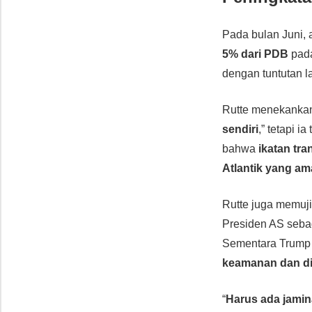
Pada bulan Juni,
5% dari PDB
pada
dengan tuntutan 
Rutte menekanka
sendiri
,” tetapi i
bahwa
ikatan tra
Atlantik yang am
Rutte juga memuj
Presiden AS sebag
Sementara Trump i
keamanan dan dis
“
Harus ada jamin