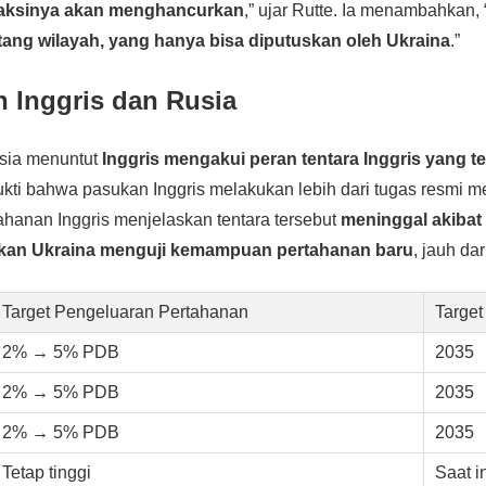
eaksinya akan menghancurkan
,” ujar Rutte. Ia menambahkan, 
ntang wilayah, yang hanya bisa diputuskan oleh Ukraina
.”
 Inggris dan Rusia
usia menuntut
Inggris mengakui peran tentara Inggris yang t
ti bahwa pasukan Inggris melakukan lebih dari tugas resmi m
hanan Inggris menjelaskan tentara tersebut
meninggal akibat
kan Ukraina menguji kemampuan pertahanan baru
, jauh da
Target Pengeluaran Pertahanan
Target
2% → 5% PDB
2035
2% → 5% PDB
2035
2% → 5% PDB
2035
Tetap tinggi
Saat i