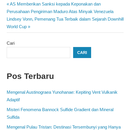
Navigasi
Previous
AS Memberikan Sanksi kepada Keponakan dan
Post:
Perusahaan Pengiriman Maduro Atas Minyak Venezuela
pos
Next
Lindsey Vonn, Pemenang Tua Terbaik dalam Sejarah Downhill
Post:
World Cup
Cari
CARI
Pos Terbaru
Mengenal Austinograea Yunohanae: Kepiting Vent Vulkanik
Adaptif
Misteri Fenomena Bannock Sulfide Gradient dan Mineral
Sulfida
Mengenal Pulau Tristan: Destinasi Tersembunyi yang Hanya