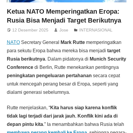
Ketua NATO Memperingatkan Eropa:
Rusia Bisa Menjadi Target Berikutnya
12 Desember 2025
Jose
INTERNASIONAL
NATO
Secretary General
Mark Rutte
memperingatkan
para sekutu Eropa bahwa mereka bisa menjadi
target
Rusia berikutnya
. Dalam pidatonya di
Munich Security
Conference
di Berlin, Rutte menekankan pentingnya
peningkatan pengeluaran pertahanan
secara cepat
untuk mencegah perang besar di Eropa, seperti yang
dialami generasi sebelumnya.
Rutte menjelaskan, “
Kita harus siap karena konflik
tidak lagi terjadi dari jarak jauh. Konflik kini ada di
depan pintu kita
.” Ia menambahkan bahwa Rusia telah
membawa perang kembali ke Eropa
, sehingga negara-