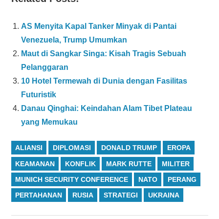
AS Menyita Kapal Tanker Minyak di Pantai
Venezuela, Trump Umumkan
Maut di Sangkar Singa: Kisah Tragis Sebuah
Pelanggaran
10 Hotel Termewah di Dunia dengan Fasilitas
Futuristik
Danau Qinghai: Keindahan Alam Tibet Plateau
yang Memukau
ALIANSI
DIPLOMASI
DONALD TRUMP
EROPA
KEAMANAN
KONFLIK
MARK RUTTE
MILITER
MUNICH SECURITY CONFERENCE
NATO
PERANG
PERTAHANAN
RUSIA
STRATEGI
UKRAINA