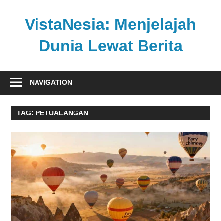
Skip
to
VistaNesia: Menjelajah
content
Dunia Lewat Berita
Informasi
nasional
NAVIGATION
dan
global
TAG:
PETUALANGAN
dalam
satu
platform
informatif