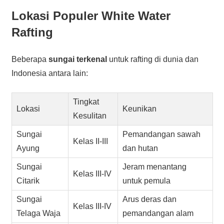
Lokasi Populer White Water
Rafting
Beberapa
sungai terkenal
untuk rafting di dunia dan
Indonesia antara lain:
Tingkat
Lokasi
Keunikan
Kesulitan
Sungai
Pemandangan sawah
Kelas II-III
Ayung
dan hutan
Sungai
Jeram menantang
Kelas III-IV
Citarik
untuk pemula
Sungai
Arus deras dan
Kelas III-IV
Telaga Waja
pemandangan alam