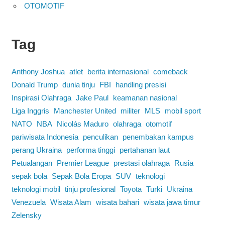
OTOMOTIF
Tag
Anthony Joshua
atlet
berita internasional
comeback
Donald Trump
dunia tinju
FBI
handling presisi
Inspirasi Olahraga
Jake Paul
keamanan nasional
Liga Inggris
Manchester United
militer
MLS
mobil sport
NATO
NBA
Nicolás Maduro
olahraga
otomotif
pariwisata Indonesia
penculikan
penembakan kampus
perang Ukraina
performa tinggi
pertahanan laut
Petualangan
Premier League
prestasi olahraga
Rusia
sepak bola
Sepak Bola Eropa
SUV
teknologi
teknologi mobil
tinju profesional
Toyota
Turki
Ukraina
Venezuela
Wisata Alam
wisata bahari
wisata jawa timur
Zelensky