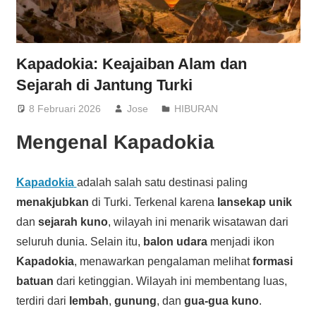
Kapadokia: Keajaiban Alam dan
Sejarah di Jantung Turki
8 Februari 2026
Jose
HIBURAN
Mengenal
Kapadokia
Kapadokia
adalah salah satu destinasi paling
menakjubkan
di Turki. Terkenal karena
lansekap unik
dan
sejarah kuno
, wilayah ini menarik wisatawan dari
seluruh dunia. Selain itu,
balon udara
menjadi ikon
Kapadokia
, menawarkan pengalaman melihat
formasi
batuan
dari ketinggian. Wilayah ini membentang luas,
terdiri dari
lembah
,
gunung
, dan
gua-gua kuno
.