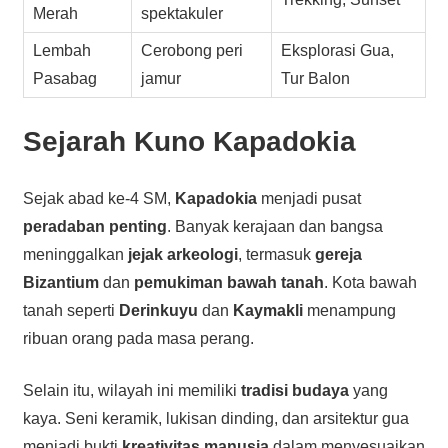
Merah
spektakuler
Lembah
Cerobong peri
Eksplorasi Gua,
Pasabag
jamur
Tur Balon
Sejarah
Kuno Kapadokia
Sejak abad ke-4 SM,
Kapadokia
menjadi pusat
peradaban penting
. Banyak kerajaan dan bangsa
meninggalkan
jejak arkeologi
, termasuk
gereja
Bizantium
dan
pemukiman bawah tanah
. Kota bawah
tanah seperti
Derinkuyu
dan
Kaymakli
menampung
ribuan orang pada masa perang.
Selain itu, wilayah ini memiliki
tradisi budaya
yang
kaya. Seni keramik, lukisan dinding, dan arsitektur gua
menjadi bukti
kreativitas manusia
dalam menyesuaikan