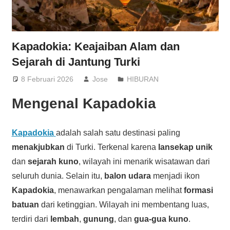
Kapadokia: Keajaiban Alam dan
Sejarah di Jantung Turki
8 Februari 2026
Jose
HIBURAN
Mengenal
Kapadokia
Kapadokia
adalah salah satu destinasi paling
menakjubkan
di Turki. Terkenal karena
lansekap unik
dan
sejarah kuno
, wilayah ini menarik wisatawan dari
seluruh dunia. Selain itu,
balon udara
menjadi ikon
Kapadokia
, menawarkan pengalaman melihat
formasi
batuan
dari ketinggian. Wilayah ini membentang luas,
terdiri dari
lembah
,
gunung
, dan
gua-gua kuno
.