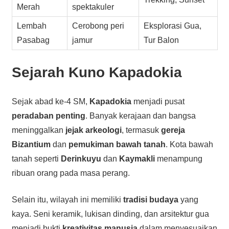
Merah
spektakuler
Lembah
Cerobong peri
Eksplorasi Gua,
Pasabag
jamur
Tur Balon
Sejarah
Kuno Kapadokia
Sejak abad ke-4 SM,
Kapadokia
menjadi pusat
peradaban penting
. Banyak kerajaan dan bangsa
meninggalkan
jejak arkeologi
, termasuk
gereja
Bizantium
dan
pemukiman bawah tanah
. Kota bawah
tanah seperti
Derinkuyu
dan
Kaymakli
menampung
ribuan orang pada masa perang.
Selain itu, wilayah ini memiliki
tradisi budaya
yang
kaya. Seni keramik, lukisan dinding, dan arsitektur gua
menjadi bukti
kreativitas manusia
dalam menyesuaikan