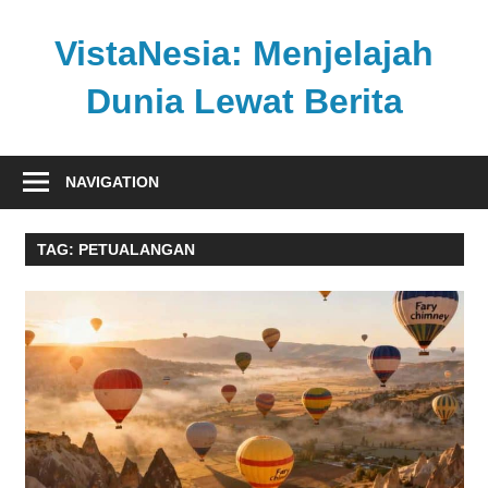
Skip
to
VistaNesia: Menjelajah
content
Dunia Lewat Berita
Informasi
nasional
NAVIGATION
dan
global
TAG:
PETUALANGAN
dalam
satu
platform
informatif