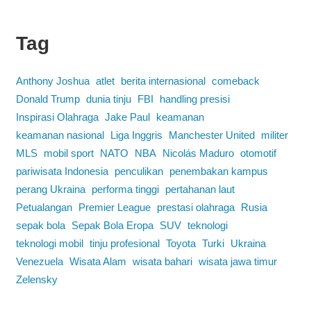
Tag
Anthony Joshua
atlet
berita internasional
comeback
Donald Trump
dunia tinju
FBI
handling presisi
Inspirasi Olahraga
Jake Paul
keamanan
keamanan nasional
Liga Inggris
Manchester United
militer
MLS
mobil sport
NATO
NBA
Nicolás Maduro
otomotif
pariwisata Indonesia
penculikan
penembakan kampus
perang Ukraina
performa tinggi
pertahanan laut
Petualangan
Premier League
prestasi olahraga
Rusia
sepak bola
Sepak Bola Eropa
SUV
teknologi
teknologi mobil
tinju profesional
Toyota
Turki
Ukraina
Venezuela
Wisata Alam
wisata bahari
wisata jawa timur
Zelensky