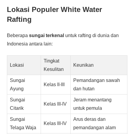
Lokasi Populer White Water
Rafting
Beberapa
sungai terkenal
untuk rafting di dunia dan
Indonesia antara lain:
Tingkat
Lokasi
Keunikan
Kesulitan
Sungai
Pemandangan sawah
Kelas II-III
Ayung
dan hutan
Sungai
Jeram menantang
Kelas III-IV
Citarik
untuk pemula
Sungai
Arus deras dan
Kelas III-IV
Telaga Waja
pemandangan alam