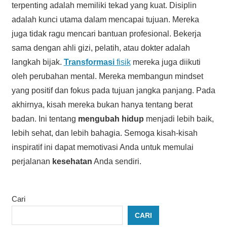
terpenting adalah memiliki tekad yang kuat. Disiplin
adalah kunci utama dalam mencapai tujuan. Mereka
juga tidak ragu mencari bantuan profesional. Bekerja
sama dengan ahli gizi, pelatih, atau dokter adalah
langkah bijak.
Transformasi
fisik
mereka juga diikuti
oleh perubahan mental. Mereka membangun mindset
yang positif dan fokus pada tujuan jangka panjang. Pada
akhirnya, kisah mereka bukan hanya tentang berat
badan. Ini tentang
mengubah hidup
menjadi lebih baik,
lebih sehat, dan lebih bahagia. Semoga kisah-kisah
inspiratif ini dapat memotivasi Anda untuk memulai
perjalanan
kesehatan
Anda sendiri.
Cari
CARI