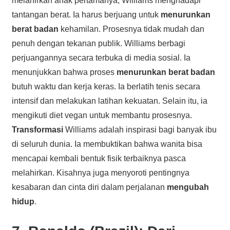
melahirkan anak pertamanya, Williams menghadapi
tantangan berat. Ia harus berjuang untuk
menurunkan
berat badan
kehamilan. Prosesnya tidak mudah dan
penuh dengan tekanan publik. Williams berbagi
perjuangannya secara terbuka di media sosial. Ia
menunjukkan bahwa proses
menurunkan berat badan
butuh waktu dan kerja keras. Ia berlatih tenis secara
intensif dan melakukan latihan kekuatan. Selain itu, ia
mengikuti diet vegan untuk membantu prosesnya.
Transformasi
Williams adalah inspirasi bagi banyak ibu
di seluruh dunia. Ia membuktikan bahwa wanita bisa
mencapai kembali bentuk fisik terbaiknya pasca
melahirkan. Kisahnya juga menyoroti pentingnya
kesabaran dan cinta diri dalam perjalanan
mengubah
hidup
.