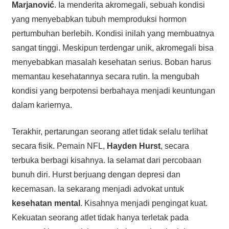
Marjanović
. Ia menderita akromegali, sebuah kondisi
yang menyebabkan tubuh memproduksi hormon
pertumbuhan berlebih. Kondisi inilah yang membuatnya
sangat tinggi. Meskipun terdengar unik, akromegali bisa
menyebabkan masalah kesehatan serius. Boban harus
memantau kesehatannya secara rutin. Ia mengubah
kondisi yang berpotensi berbahaya menjadi keuntungan
dalam kariernya.
Terakhir, pertarungan seorang atlet tidak selalu terlihat
secara fisik. Pemain NFL,
Hayden Hurst
, secara
terbuka berbagi kisahnya. Ia selamat dari percobaan
bunuh diri. Hurst berjuang dengan depresi dan
kecemasan. Ia sekarang menjadi advokat untuk
kesehatan mental
. Kisahnya menjadi pengingat kuat.
Kekuatan seorang atlet tidak hanya terletak pada