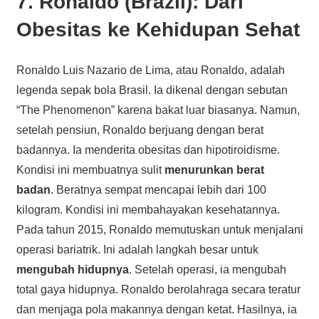
7. Ronaldo (Brazil): Dari
Obesitas ke Kehidupan Sehat
Ronaldo Luis Nazario de Lima, atau Ronaldo, adalah
legenda sepak bola Brasil. Ia dikenal dengan sebutan
“The Phenomenon” karena bakat luar biasanya. Namun,
setelah pensiun, Ronaldo berjuang dengan berat
badannya. Ia menderita obesitas dan hipotiroidisme.
Kondisi ini membuatnya sulit
menurunkan berat
badan
. Beratnya sempat mencapai lebih dari 100
kilogram. Kondisi ini membahayakan kesehatannya.
Pada tahun 2015, Ronaldo memutuskan untuk menjalani
operasi bariatrik. Ini adalah langkah besar untuk
mengubah hidupnya
. Setelah operasi, ia mengubah
total gaya hidupnya. Ronaldo berolahraga secara teratur
dan menjaga pola makannya dengan ketat. Hasilnya, ia