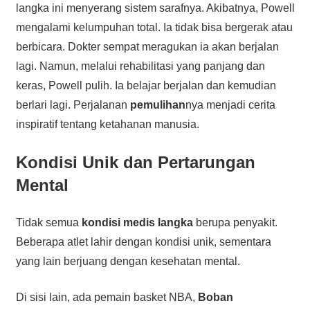
langka ini menyerang sistem sarafnya. Akibatnya, Powell
mengalami kelumpuhan total. Ia tidak bisa bergerak atau
berbicara. Dokter sempat meragukan ia akan berjalan
lagi. Namun, melalui rehabilitasi yang panjang dan
keras, Powell pulih. Ia belajar berjalan dan kemudian
berlari lagi. Perjalanan
pemulihan
nya menjadi cerita
inspiratif tentang ketahanan manusia.
Kondisi Unik dan Pertarungan
Mental
Tidak semua
kondisi medis langka
berupa penyakit.
Beberapa atlet lahir dengan kondisi unik, sementara
yang lain berjuang dengan kesehatan mental.
Di sisi lain, ada pemain basket NBA,
Boban