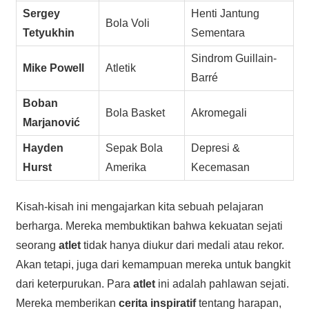
Sergey
Henti Jantung
Bola Voli
Tetyukhin
Sementara
Sindrom Guillain-
Mike Powell
Atletik
Barré
Boban
Bola Basket
Akromegali
Marjanović
Hayden
Sepak Bola
Depresi &
Hurst
Amerika
Kecemasan
Kisah-kisah ini mengajarkan kita sebuah pelajaran
berharga. Mereka membuktikan bahwa kekuatan sejati
seorang
atlet
tidak hanya diukur dari medali atau rekor.
Akan tetapi, juga dari kemampuan mereka untuk bangkit
dari keterpurukan. Para
atlet
ini adalah pahlawan sejati.
Mereka memberikan
cerita inspiratif
tentang harapan,