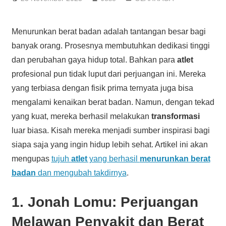
Menurunkan berat badan adalah tantangan besar bagi
banyak orang. Prosesnya membutuhkan dedikasi tinggi
dan perubahan gaya hidup total. Bahkan para
atlet
profesional pun tidak luput dari perjuangan ini. Mereka
yang terbiasa dengan fisik prima ternyata juga bisa
mengalami kenaikan berat badan. Namun, dengan tekad
yang kuat, mereka berhasil melakukan
transformasi
luar biasa. Kisah mereka menjadi sumber inspirasi bagi
siapa saja yang ingin hidup lebih sehat. Artikel ini akan
mengupas
tujuh
atlet
yang berhasil
menurunkan berat
badan
dan mengubah takdirnya
.
1. Jonah Lomu: Perjuangan
Melawan Penyakit dan Berat