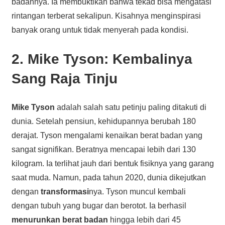
badannya. Ia membuktikan bahwa tekad bisa mengatasi
rintangan terberat sekalipun. Kisahnya menginspirasi
banyak orang untuk tidak menyerah pada kondisi.
2. Mike Tyson: Kembalinya
Sang Raja Tinju
Mike Tyson
adalah salah satu petinju paling ditakuti di
dunia. Setelah pensiun, kehidupannya berubah 180
derajat. Tyson mengalami kenaikan berat badan yang
sangat signifikan. Beratnya mencapai lebih dari 130
kilogram. Ia terlihat jauh dari bentuk fisiknya yang garang
saat muda. Namun, pada tahun 2020, dunia dikejutkan
dengan
transformasi
nya. Tyson muncul kembali
dengan tubuh yang bugar dan berotot. Ia berhasil
menurunkan berat badan
hingga lebih dari 45