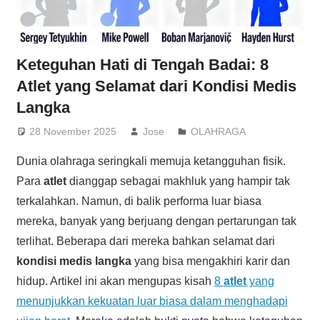
Keteguhan Hati di Tengah Badai: 8
Atlet yang Selamat dari Kondisi Medis
Langka
28 November 2025
Jose
OLAHRAGA
Dunia olahraga seringkali memuja ketangguhan fisik.
Para
atlet
dianggap sebagai makhluk yang hampir tak
terkalahkan. Namun, di balik performa luar biasa
mereka, banyak yang berjuang dengan pertarungan tak
terlihat. Beberapa dari mereka bahkan selamat dari
kondisi medis langka
yang bisa mengakhiri karir dan
hidup. Artikel ini akan mengupas kisah
8
atlet
yang
menunjukkan kekuatan luar biasa dalam menghadapi