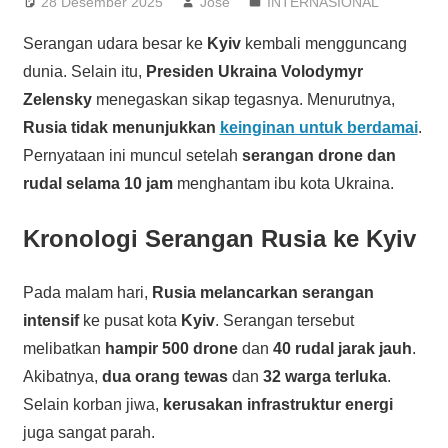
28 Desember 2025
Jose
INTERNASIONAL
Serangan udara besar ke
Kyiv
kembali mengguncang
dunia. Selain itu,
Presiden Ukraina Volodymyr
Zelensky
menegaskan sikap tegasnya. Menurutnya,
Rusia tidak menunjukkan
keinginan untuk berdamai
.
Pernyataan ini muncul setelah
serangan drone dan
rudal selama 10 jam
menghantam ibu kota Ukraina.
Kronologi Serangan Rusia ke Kyiv
Pada malam hari,
Rusia melancarkan serangan
intensif
ke pusat kota
Kyiv
. Serangan tersebut
melibatkan
hampir 500 drone
dan
40 rudal jarak jauh
.
Akibatnya,
dua orang tewas
dan
32 warga terluka
.
Selain korban jiwa,
kerusakan infrastruktur energi
juga sangat parah.