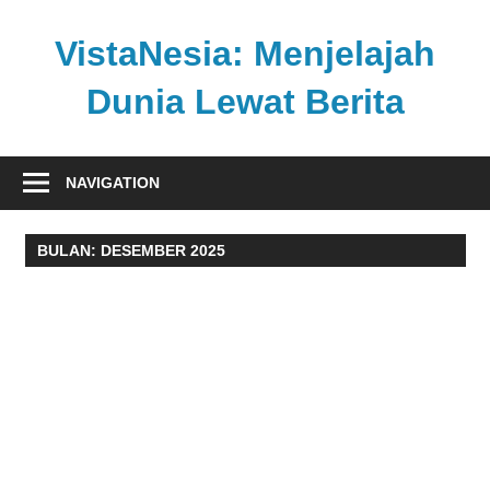
Skip
to
VistaNesia: Menjelajah
content
Dunia Lewat Berita
Informasi
nasional
NAVIGATION
dan
global
BULAN:
DESEMBER 2025
dalam
satu
platform
informatif