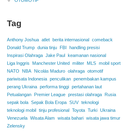
OTOMOTIF
Tag
Anthony Joshua
atlet
berita internasional
comeback
Donald Trump
dunia tinju
FBI
handling presisi
Inspirasi Olahraga
Jake Paul
keamanan nasional
Liga Inggris
Manchester United
militer
MLS
mobil sport
NATO
NBA
Nicolás Maduro
olahraga
otomotif
pariwisata Indonesia
penculikan
penembakan kampus
perang Ukraina
performa tinggi
pertahanan laut
Petualangan
Premier League
prestasi olahraga
Rusia
sepak bola
Sepak Bola Eropa
SUV
teknologi
teknologi mobil
tinju profesional
Toyota
Turki
Ukraina
Venezuela
Wisata Alam
wisata bahari
wisata jawa timur
Zelensky