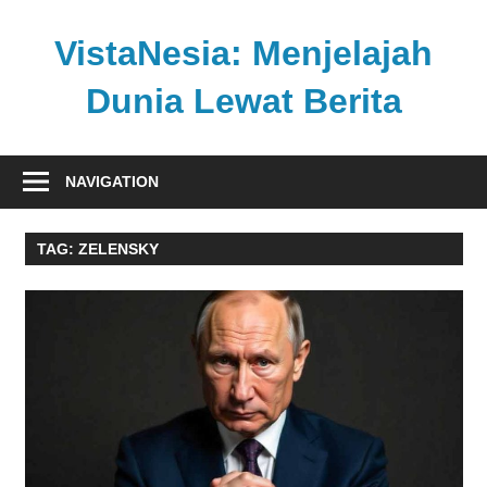
Skip
to
VistaNesia: Menjelajah
content
Dunia Lewat Berita
Informasi
nasional
NAVIGATION
dan
global
TAG:
ZELENSKY
dalam
satu
platform
informatif