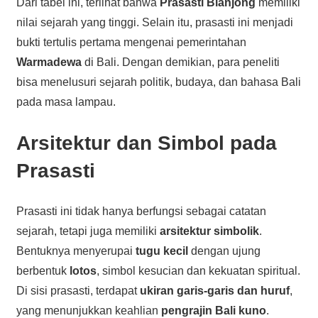
Dari tabel ini, terlihat bahwa
Prasasti Blanjong
memiliki
nilai sejarah yang tinggi. Selain itu, prasasti ini menjadi
bukti tertulis pertama mengenai pemerintahan
Warmadewa
di Bali. Dengan demikian, para peneliti
bisa menelusuri sejarah politik, budaya, dan bahasa Bali
pada masa lampau.
Arsitektur dan Simbol pada
Prasasti
Prasasti ini tidak hanya berfungsi sebagai catatan
sejarah, tetapi juga memiliki
arsitektur simbolik
.
Bentuknya menyerupai
tugu kecil
dengan ujung
berbentuk
lotos
, simbol kesucian dan kekuatan spiritual.
Di sisi prasasti, terdapat
ukiran garis-garis dan huruf
,
yang menunjukkan keahlian
pengrajin Bali kuno
.