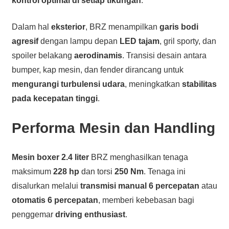
kontrol optimal di setiap tikungan
.
Dalam hal
eksterior
, BRZ menampilkan
garis bodi
agresif
dengan lampu depan
LED tajam
, gril sporty, dan
spoiler belakang
aerodinamis
. Transisi desain antara
bumper, kap mesin, dan fender dirancang untuk
mengurangi turbulensi udara
, meningkatkan
stabilitas
pada kecepatan tinggi
.
Performa Mesin dan Handling
Mesin boxer 2.4 liter
BRZ menghasilkan tenaga
maksimum
228 hp
dan torsi
250 Nm
. Tenaga ini
disalurkan melalui
transmisi manual 6 percepatan
atau
otomatis 6 percepatan
, memberi kebebasan bagi
penggemar
driving enthusiast
.