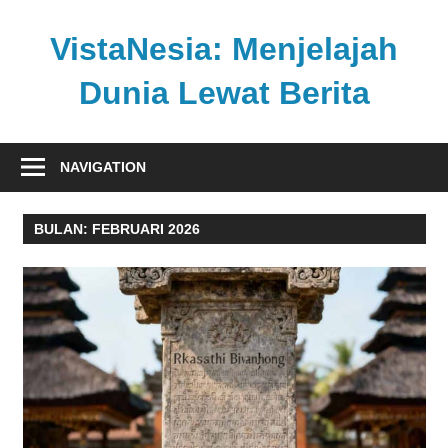
Skip
to
VistaNesia: Menjelajah
content
Dunia Lewat Berita
Informasi
nasional
NAVIGATION
dan
global
BULAN:
FEBRUARI 2026
dalam
satu
platform
informatif