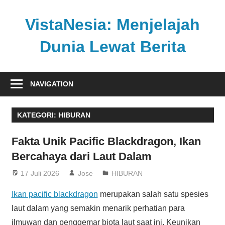
Skip
to
VistaNesia: Menjelajah
content
Dunia Lewat Berita
Informasi
nasional
NAVIGATION
dan
global
KATEGORI:
HIBURAN
dalam
satu
Fakta Unik Pacific Blackdragon, Ikan
platform
Bercahaya dari Laut Dalam
informatif
17 Juli 2026
Jose
HIBURAN
Ikan pacific blackdragon
merupakan salah satu spesies
laut dalam yang semakin menarik perhatian para
ilmuwan dan penggemar biota laut saat ini. Keunikan