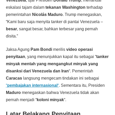
Venezuela
, ujar Presiden
Donald Trump
, menandai
eskalasi tajam dalam
tekanan Washington
terhadap
pemerintahan
Nicolás Maduro
. Trump menegaskan,
“Kami baru saja menyita tanker di pantai Venezuela –
besar
, sangat besar, bahkan terbesar yang pernah
disita.”
Jaksa Agung
Pam Bondi
merilis
video operasi
penyitaan
, yang menunjukkan kapal itu sebagai “
tanker
minyak mentah yang mengangkut minyak yang
disanksi dari Venezuela dan Iran
“. Pemerintah
Caracas
langsung mengecam tindakan ini sebagai
“
pembajakan internasional
“
. Sementara itu, Presiden
Maduro
menegaskan bahwa Venezuela tidak akan
pernah menjadi “
koloni minyak
“.
Latar Belakang Penyitaan