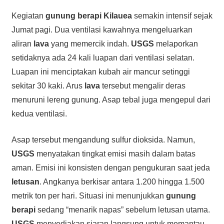
Kegiatan
gunung berapi
Kilauea
semakin intensif sejak
Jumat pagi. Dua ventilasi kawahnya mengeluarkan
aliran
lava
yang memercik indah.
USGS
melaporkan
setidaknya ada 24 kali luapan dari ventilasi selatan.
Luapan ini menciptakan kubah air mancur setinggi
sekitar 30 kaki. Arus
lava
tersebut mengalir deras
menuruni lereng gunung. Asap tebal juga mengepul dari
kedua ventilasi.
Asap tersebut mengandung sulfur dioksida. Namun,
USGS
menyatakan tingkat emisi masih dalam batas
aman. Emisi ini konsisten dengan pengukuran saat jeda
letusan
. Angkanya berkisar antara 1.200 hingga 1.500
metrik ton per hari. Situasi ini menunjukkan
gunung
berapi
sedang “menarik napas” sebelum letusan utama.
USGS
menyediakan siaran langsung untuk memantau