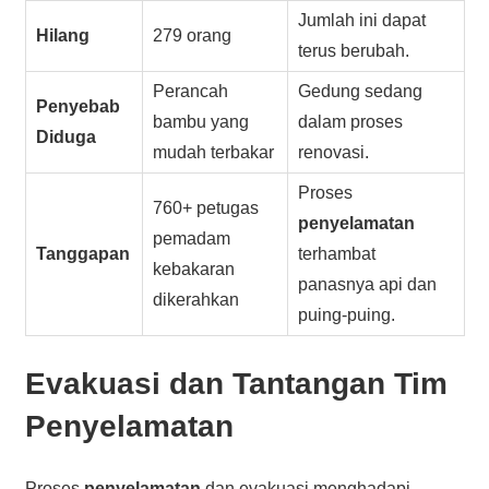
Jumlah ini dapat
Hilang
279 orang
terus berubah.
Perancah
Gedung sedang
Penyebab
bambu yang
dalam proses
Diduga
mudah terbakar
renovasi.
Proses
760+ petugas
penyelamatan
pemadam
Tanggapan
terhambat
kebakaran
panasnya api dan
dikerahkan
puing-puing.
Evakuasi dan Tantangan Tim
Penyelamatan
Proses
penyelamatan
dan evakuasi menghadapi