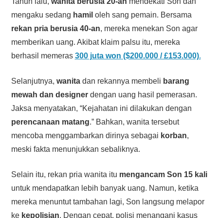
Tahun lalu,
wanita berusia 20-an
mendekati Son dan
mengaku sedang
hamil
oleh sang pemain. Bersama
rekan pria berusia 40-an
, mereka menekan Son agar
memberikan uang. Akibat klaim palsu itu, mereka
berhasil memeras
300 juta won ($200.000 / £153.000)
.
Selanjutnya,
wanita
dan rekannya membeli
barang
mewah dan designer
dengan uang hasil pemerasan.
Jaksa menyatakan, “Kejahatan ini dilakukan dengan
perencanaan matang
.” Bahkan, wanita tersebut
mencoba menggambarkan dirinya sebagai
korban
,
meski fakta menunjukkan sebaliknya.
Selain itu, rekan pria wanita itu
mengancam Son 15 kali
untuk mendapatkan lebih banyak uang. Namun, ketika
mereka menuntut tambahan lagi, Son langsung melapor
ke
kepolisian
. Dengan cepat, polisi menangani kasus