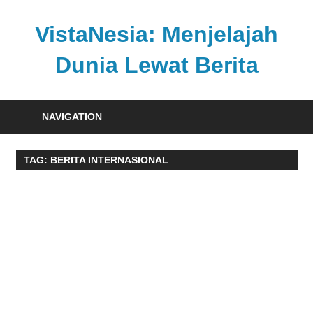
Skip
to
VistaNesia: Menjelajah
content
Dunia Lewat Berita
Informasi
nasional
NAVIGATION
dan
global
TAG:
BERITA INTERNASIONAL
dalam
satu
platform
informatif