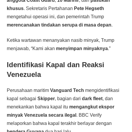
anggota Coast Guard
,
10 Marinir
, dan
pasukan
khusus
. Sekretaris Pertahanan
Pete Hegseth
mengetahui operasi ini, dan pemerintah Trump
merencanakan tindakan serupa di masa depan
.
Ketika wartawan menanyakan nasib minyak, Trump
menjawab, “Kami akan
menyimpan minyaknya
.”
Identifikasi Kapal dan Reaksi
Venezuela
Perusahaan maritim
Vanguard Tech
mengidentifikasi
kapal sebagai
Skipper
, bagian dari
dark fleet
, dan
menekankan bahwa kapal itu
mengangkut ekspor
minyak Venezuela secara ilegal
. BBC Verify
melaporkan bahwa kapal terakhir berlayar dengan
bendera Guyana
dua hari lalu.