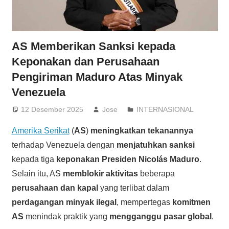
AS Memberikan Sanksi kepada
Keponakan dan Perusahaan
Pengiriman Maduro Atas Minyak
Venezuela
12 Desember 2025
Jose
INTERNASIONAL
Amerika Serikat
(
AS
)
meningkatkan tekanannya
terhadap Venezuela dengan
menjatuhkan sanksi
kepada tiga
keponakan Presiden Nicolás Maduro
.
Selain itu, AS
memblokir aktivitas
beberapa
perusahaan dan kapal
yang terlibat dalam
perdagangan minyak ilegal
, mempertegas
komitmen
AS
menindak praktik yang
mengganggu pasar global
.