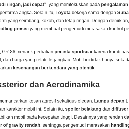
adi ringan, jadi cepat”
, yang memfokuskan pada
pengalaman
performa angka. Selain itu,
Toyota
bekerja sama dengan
Suba
orm yang seimbang, kokoh, dan tetap ringan. Dengan demikian
ndling presisi
yang membuat pengemudi merasakan kontrol pe
, GR 86 menarik perhatian
pecinta sportscar
karena kombinas
, dan harga yang relatif terjangkau. Mobil ini tidak hanya sekada
warkan
kesenangan berkendara yang otentik
.
ksterior dan Aerodinamika
emancarkan kesan agresif sekaligus elegan.
Lampu depan 
 karakter mobil ini. Selain itu,
spoiler belakang
dan
diffuse
ilkan mobil pada kecepatan tinggi. Desainnya yang rendah d
r of gravity rendah
, sehingga pengemudi merasakan
handling