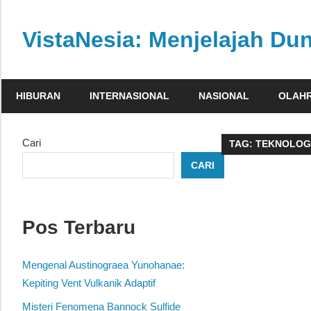
Skip
to
VistaNesia: Menjelajah Dun
content
Informasi
nasional
HIBURAN
INTERNASIONAL
NASIONAL
OLAH
dan
global
dalam
Cari
TAG:
TEKNOLOG
satu
CARI
platform
informatif
Pos Terbaru
Mengenal Austinograea Yunohanae:
Kepiting Vent Vulkanik Adaptif
Misteri Fenomena Bannock Sulfide