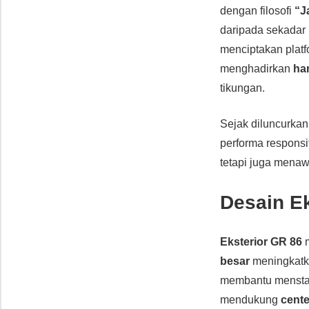
dengan filosofi
“J
daripada sekadar 
menciptakan platf
menghadirkan
ha
tikungan.
Sejak diluncurkan
performa responsif
tetapi juga mena
Desain E
Eksterior GR 86
m
besar
meningkatkan
membantu menstab
mendukung
cente