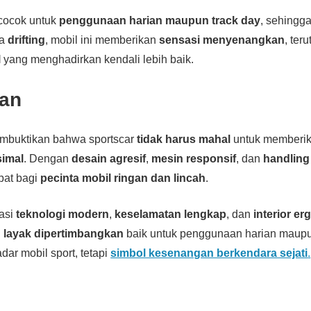
 cocok untuk
penggunaan harian maupun track day
, sehingga
ta
drifting
, mobil ini memberikan
sensasi menyenangkan
, ter
l
yang menghadirkan kendali lebih baik.
an
buktikan bahwa sportscar
tidak harus mahal
untuk memberi
imal
. Dengan
desain agresif
,
mesin responsif
, dan
handling 
epat bagi
pecinta mobil ringan dan lincah
.
nasi
teknologi modern
,
keselamatan lengkap
, dan
interior e
i
layak dipertimbangkan
baik untuk penggunaan harian maupun
ar mobil sport, tetapi
simbol kesenangan berkendara sejati
.