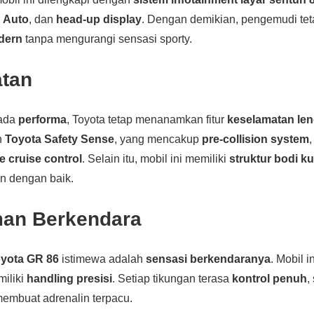
 Auto
, dan
head-up display
. Dengan demikian, pengemudi tet
dern
tanpa mengurangi sensasi sporty.
tan
pada
performa
, Toyota tetap menanamkan fitur
keselamatan le
n
Toyota Safety Sense
, yang mencakup
pre-collision system
e cruise control
. Selain itu, mobil ini memiliki
struktur bodi ku
n dengan baik.
an Berkendara
yota GR 86
istimewa adalah
sensasi berkendaranya
. Mobil i
miliki
handling presisi
. Setiap tikungan terasa
kontrol penuh
,
membuat adrenalin terpacu.