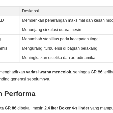
Deskripsi
ED
Memberikan penerangan maksimal dan kesan mo
Menunjang sirkulasi udara mesin
g
Menambah stabilitas pada kecepatan tinggi
amis
Mengurangi turbulensi di bagian belakang
Meningkatkan estetika dan aerodinamika
a menghadirkan
variasi warna mencolok
, sehingga GR 86 terlih
nding generasi sebelumnya.
n Performa
ta GR 86
dibekali mesin
2.4 liter Boxer 4-silinder
yang mampu