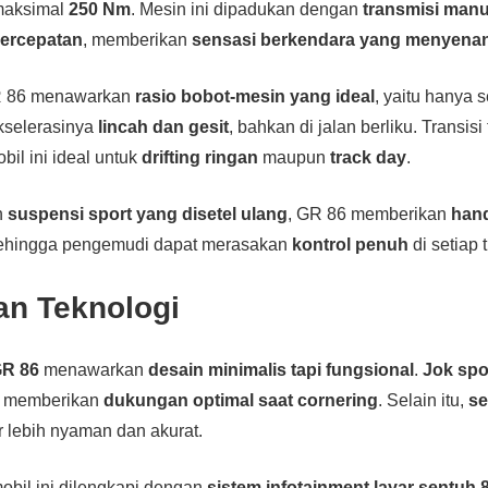
 maksimal
250 Nm
. Mesin ini dipadukan dengan
transmisi manu
percepatan
, memberikan
sensasi berkendara yang menyena
GR 86 menawarkan
rasio bobot-mesin yang ideal
, yaitu hanya s
akselerasinya
lincah dan gesit
, bahkan di jalan berliku. Transis
il ini ideal untuk
drifting ringan
maupun
track day
.
n
suspensi sport yang disetel ulang
, GR 86 memberikan
hand
 sehingga pengemudi dapat merasakan
kontrol penuh
di setiap 
dan Teknologi
R 86
menawarkan
desain minimalis tapi fungsional
.
Jok spo
, memberikan
dukungan optimal saat cornering
. Selain itu,
se
lebih nyaman dan akurat.
mobil ini dilengkapi dengan
sistem infotainment layar sentuh 8