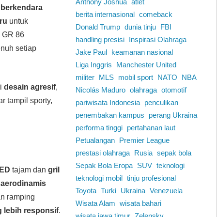
Anthony Joshua
atlet
 berkendara
berita internasional
comeback
ru
untuk
Donald Trump
dunia tinju
FBI
, GR 86
handling presisi
Inspirasi Olahraga
nuh setiap
Jake Paul
keamanan nasional
Liga Inggris
Manchester United
militer
MLS
mobil sport
NATO
NBA
i
desain agresif
,
Nicolás Maduro
olahraga
otomotif
r tampil sporty,
pariwisata Indonesia
penculikan
penembakan kampus
perang Ukraina
performa tinggi
pertahanan laut
Petualangan
Premier League
prestasi olahraga
Rusia
sepak bola
Sepak Bola Eropa
SUV
teknologi
LED
tajam dan
gril
teknologi mobil
tinju profesional
r aerodinamis
Toyota
Turki
Ukraina
Venezuela
an ramping
Wisata Alam
wisata bahari
 lebih responsif
.
wisata jawa timur
Zelensky