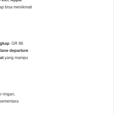
ap bisa menikmati
ngkap
. GR 86
,
lane departure
at
yang mampu
ni ringan,
 sementara