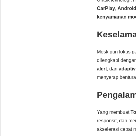
CarPlay
,
Android
kenyamanan mo
Keselama
Meskipun fokus 
dilengkapi denga
alert
, dan
adaptiv
menyerap bentura
Pengalam
Yang membuat
To
responsif, dan me
akselerasi cepat 