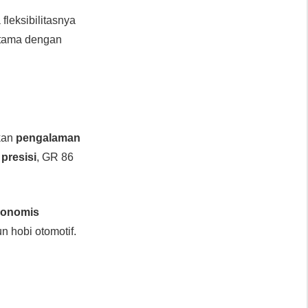
 fleksibilitasnya
utama dengan
kan
pengalaman
presisi
, GR 86
rgonomis
 hobi otomotif.