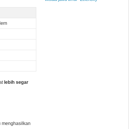
dern
at
lebih segar
 menghasilkan