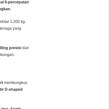
al 6-percepatan
ngkan
.
ekitar 1.200 kg.
i tenaga yang
ling presisi
dan
tikungan.
rt
membungkus
tir D-shaped
 inci
,
Apple