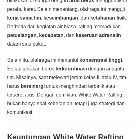
dilakukan di sungai dengan
arus deras
menggunakan
perahu karet. Selain menantang, olahraga ini menguji
kerja sama tim
,
keseimbangan
, dan
ketahanan fisik
.
Berbeda dari kegiatan air biasa, rafting memadukan
petualangan
,
kecepatan
, dan
keseruan adrenalin
dalam satu paket.
Selain itu, olahraga ini menuntut
konsentrasi tinggi
.
Setiap gerakan harus
terkoordinasi
dengan anggota
tim. Misalnya, saat melewati jeram kelas III atau IV, tim
harus
bersinergi
untuk menghindari terbalik atau
terseret arus. Dengan demikian, White Water Rafting
bukan hanya soal keberanian, tetapi juga strategi dan
komunikasi.
Keuntungan White Water Rafting