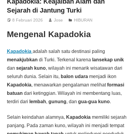
Kapadokia: Keajaiban Alam dan
Sejarah di Jantung Turki
8 Februari 2026
Jose
HIBURAN
Mengenal
Kapadokia
Kapadokia
adalah salah satu destinasi paling
menakjubkan
di Turki. Terkenal karena
lansekap unik
dan
sejarah kuno
, wilayah ini menarik wisatawan dari
seluruh dunia. Selain itu,
balon udara
menjadi ikon
Kapadokia
, menawarkan pengalaman melihat
formasi
batuan
dari ketinggian. Wilayah ini membentang luas,
terdiri dari
lembah
,
gunung
, dan
gua-gua kuno
.
Selain keindahan alamnya,
Kapadokia
memiliki sejarah
panjang. Pada zaman kuno, wilayah ini menjadi tempat
pemukiman bawah tanah
untuk melindungi penduduk