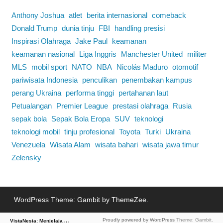
Anthony Joshua
atlet
berita internasional
comeback
Donald Trump
dunia tinju
FBI
handling presisi
Inspirasi Olahraga
Jake Paul
keamanan
keamanan nasional
Liga Inggris
Manchester United
militer
MLS
mobil sport
NATO
NBA
Nicolás Maduro
otomotif
pariwisata Indonesia
penculikan
penembakan kampus
perang Ukraina
performa tinggi
pertahanan laut
Petualangan
Premier League
prestasi olahraga
Rusia
sepak bola
Sepak Bola Eropa
SUV
teknologi
teknologi mobil
tinju profesional
Toyota
Turki
Ukraina
Venezuela
Wisata Alam
wisata bahari
wisata jawa timur
Zelensky
WordPress Theme: Gambit by ThemeZee.
V
istaNesia: Menjelajah Dunia Lewat Berita
Proudly powered by WordPress
Theme: Gambit.