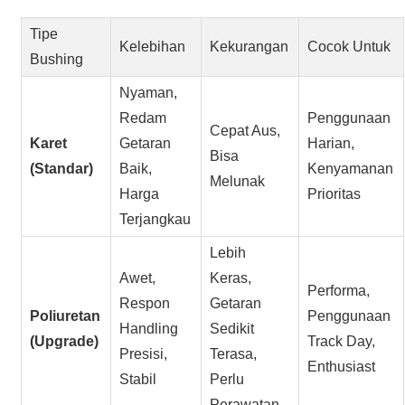
Tipe
Kelebihan
Kekurangan
Cocok Untuk
Bushing
Nyaman,
Redam
Penggunaan
Cepat Aus,
Karet
Getaran
Harian,
Bisa
(Standar)
Baik,
Kenyamanan
Melunak
Harga
Prioritas
Terjangkau
Lebih
Awet,
Keras,
Performa,
Respon
Getaran
Poliuretan
Penggunaan
Handling
Sedikit
(Upgrade)
Track Day,
Presisi,
Terasa,
Enthusiast
Stabil
Perlu
Perawatan