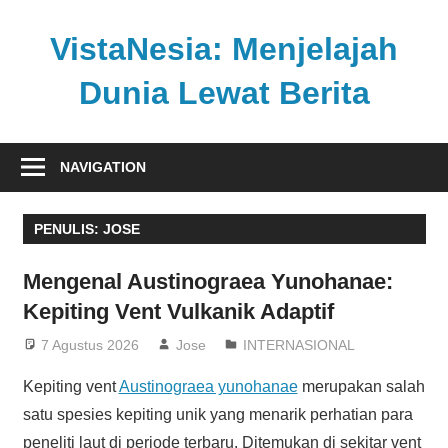
Skip
to
VistaNesia: Menjelajah
content
Dunia Lewat Berita
Informasi
nasional
NAVIGATION
dan
global
PENULIS:
JOSE
dalam
satu
Mengenal Austinograea Yunohanae:
platform
Kepiting Vent Vulkanik Adaptif
informatif
7 Agustus 2026
Jose
INTERNASIONAL
Kepiting vent
Austinograea yunohanae
merupakan salah
satu spesies kepiting unik yang menarik perhatian para
peneliti laut di periode terbaru. Ditemukan di sekitar vent