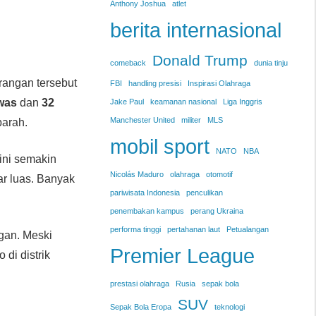
Anthony Joshua
atlet
berita internasional
Donald Trump
comeback
dunia tinju
rangan tersebut
FBI
handling presisi
Inspirasi Olahraga
was
dan
32
Jake Paul
keamanan nasional
Liga Inggris
Manchester United
militer
MLS
parah.
mobil sport
NATO
NBA
ini semakin
Nicolás Maduro
olahraga
otomotif
r luas. Banyak
pariwisata Indonesia
penculikan
penembakan kampus
perang Ukraina
performa tinggi
pertahanan laut
Petualangan
ngan. Meski
Premier League
 di distrik
prestasi olahraga
Rusia
sepak bola
SUV
Sepak Bola Eropa
teknologi