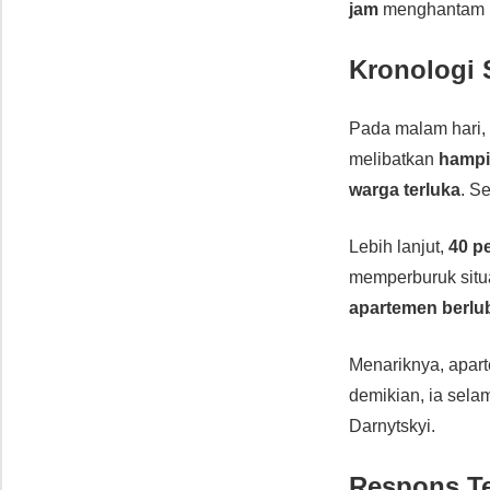
jam
menghantam i
Kronologi 
Pada malam hari
melibatkan
hampi
warga terluka
. S
Lebih lanjut,
40 p
memperburuk situ
apartemen berlu
Menariknya, apa
demikian, ia selam
Darnytskyi.
Respons T