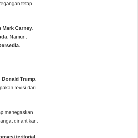
etegangan tetap
a Mark Carney
.
ada
. Namun,
bersedia
.
S Donald Trump
.
akan revisi dari
mp menegaskan
sangat dinantikan.
onsesi teritorial
.