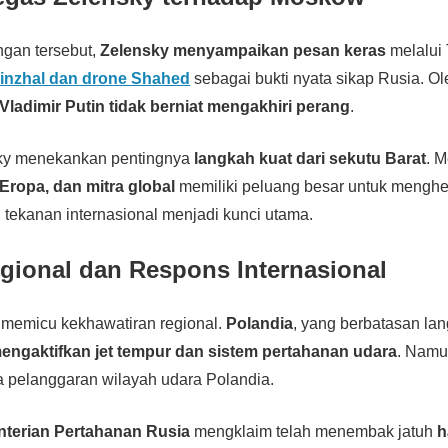
gan tersebut,
Zelensky menyampaikan pesan keras
melalui 
Kinzhal dan drone Shahed
sebagai bukti nyata sikap Rusia. Ole
Vladimir Putin tidak berniat mengakhiri perang
.
nsky menekankan pentingnya
langkah kuat dari sekutu Barat
. 
 Eropa, dan mitra global
memiliki peluang besar untuk menghen
tekanan internasional menjadi kunci utama.
ional dan Respons Internasional
 memicu kekhawatiran regional.
Polandia
, yang berbatasan la
engaktifkan jet tempur dan sistem pertahanan udara
. Namu
da pelanggaran wilayah udara Polandia.
terian Pertahanan Rusia
mengklaim telah menembak jatuh
h