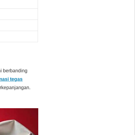
ini berbanding
masi tegas
erkepanjangan.