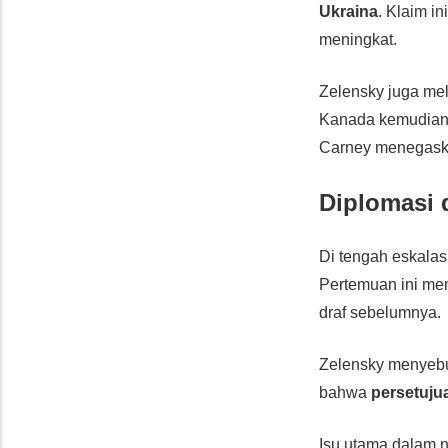
Ukraina
. Klaim i
meningkat.
Zelensky juga m
Kanada kemudian
Carney menegas
Diplomasi 
Di tengah eskalas
Pertemuan ini m
draf sebelumnya.
Zelensky menyebu
bahwa
persetuju
Isu utama dalam n