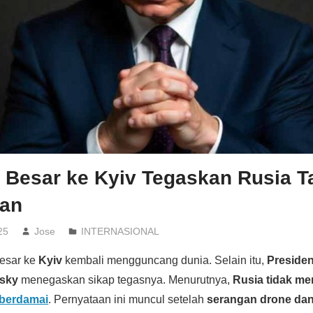
 Besar ke Kyiv Tegaskan Rusia Ta
an
25
Jose
INTERNASIONAL
esar ke
Kyiv
kembali mengguncang dunia. Selain itu,
Presiden
nsky
menegaskan sikap tegasnya. Menurutnya,
Rusia tidak m
 berdamai
. Pernyataan ini muncul setelah
serangan drone dan