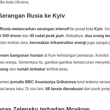
bu kota Ukraina.
Serangan Rusia ke Kyiv
,
Rusia melancarkan serangan intensif
ke pusat kota
Kyiv
. Se
r 500 drone
dan
40 rudal jarak jauh
. Akibatnya,
dua orang te
elain korban jiwa,
kerusakan infrastruktur energi
juga sangat 
ersen bangunan hunian
di Kyiv kehilangan pemanas. Kondisi 
asi warga. Sementara itu, gambar-gambar kehancuran menyeba
bang
dan
rumah terbakar
terlihat jelas.
rtemen
jurnalis BBC Anastasiya Gribanova
turut terkena sera
at tanpa luka. Di sisi lain,
68 lansia dievakuasi
dari panti jompo
egas Zelensky terhadap Moskow