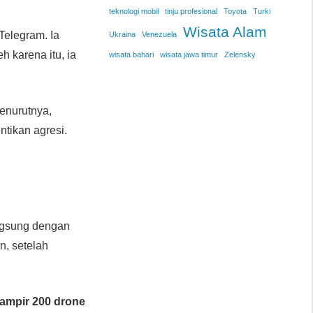
teknologi mobil
tinju profesional
Toyota
Turki
Wisata Alam
Telegram. Ia
Ukraina
Venezuela
h karena itu, ia
wisata bahari
wisata jawa timur
Zelensky
Menurutnya,
tikan agresi.
ngsung dengan
n, setelah
ampir 200 drone