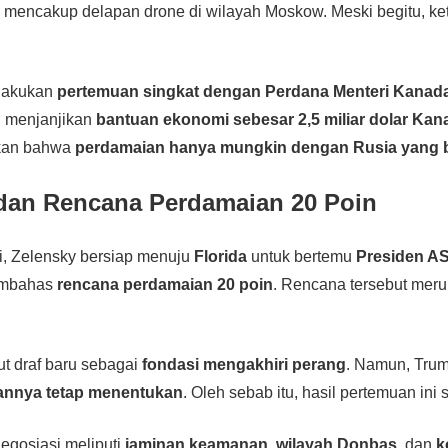
ni mencakup delapan drone di wilayah Moskow. Meski begitu, k
elakukan
pertemuan singkat dengan Perdana Menteri Kanad
 menjanjikan
bantuan ekonomi sebesar 2,5 miliar dolar Kan
kan bahwa
perdamaian hanya mungkin dengan Rusia yang 
dan Rencana Perdamaian 20 Poin
i, Zelensky bersiap menuju
Florida
untuk bertemu
Presiden A
embahas
rencana perdamaian 20 poin
. Rencana tersebut merup
t draf baru sebagai
fondasi mengakhiri perang
. Namun, Tru
annya tetap menentukan
. Oleh sebab itu, hasil pertemuan ini 
egosiasi meliputi
jaminan keamanan
,
wilayah Donbas
, dan
k