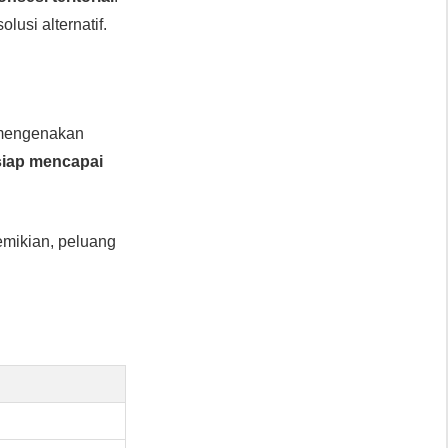
lusi alternatif.
 mengenakan
siap mencapai
mikian, peluang