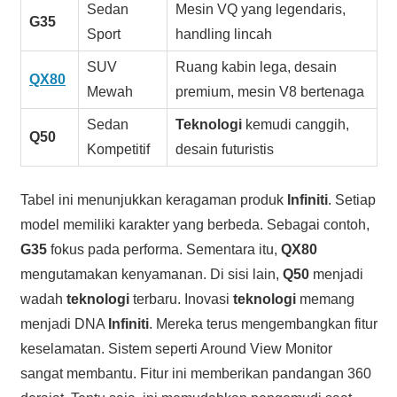
Sedan
Mesin VQ yang legendaris,
G35
Sport
handling lincah
SUV
Ruang kabin lega, desain
QX80
Mewah
premium, mesin V8 bertenaga
Sedan
Teknologi
kemudi canggih,
Q50
Kompetitif
desain futuristis
Tabel ini menunjukkan keragaman produk
Infiniti
. Setiap
model memiliki karakter yang berbeda. Sebagai contoh,
G35
fokus pada performa. Sementara itu,
QX80
mengutamakan kenyamanan. Di sisi lain,
Q50
menjadi
wadah
teknologi
terbaru. Inovasi
teknologi
memang
menjadi DNA
Infiniti
. Mereka terus mengembangkan fitur
keselamatan. Sistem seperti Around View Monitor
sangat membantu. Fitur ini memberikan pandangan 360