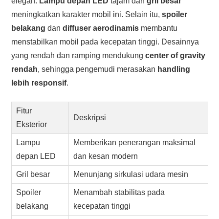
elegan.
Lampu depan LED
tajam dan
gril besar
meningkatkan karakter mobil ini. Selain itu,
spoiler
belakang
dan
diffuser aerodinamis
membantu
menstabilkan mobil pada kecepatan tinggi. Desainnya
yang rendah dan ramping mendukung
center of gravity
rendah
, sehingga pengemudi merasakan
handling
lebih responsif
.
Fitur
Deskripsi
Eksterior
Lampu
Memberikan penerangan maksimal
depan LED
dan kesan modern
Gril besar
Menunjang sirkulasi udara mesin
Spoiler
Menambah stabilitas pada
belakang
kecepatan tinggi