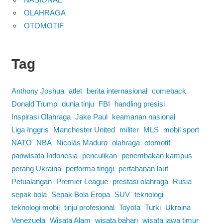
OLAHRAGA
OTOMOTIF
Tag
Anthony Joshua
atlet
berita internasional
comeback
Donald Trump
dunia tinju
FBI
handling presisi
Inspirasi Olahraga
Jake Paul
keamanan nasional
Liga Inggris
Manchester United
militer
MLS
mobil sport
NATO
NBA
Nicolás Maduro
olahraga
otomotif
pariwisata Indonesia
penculikan
penembakan kampus
perang Ukraina
performa tinggi
pertahanan laut
Petualangan
Premier League
prestasi olahraga
Rusia
sepak bola
Sepak Bola Eropa
SUV
teknologi
teknologi mobil
tinju profesional
Toyota
Turki
Ukraina
Venezuela
Wisata Alam
wisata bahari
wisata jawa timur