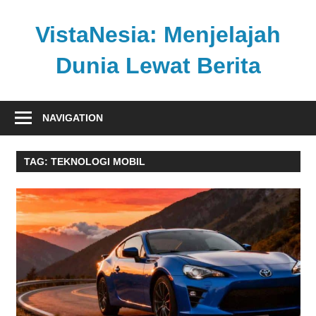
Skip
to
VistaNesia: Menjelajah
content
Dunia Lewat Berita
Informasi
nasional
NAVIGATION
dan
global
TAG:
TEKNOLOGI MOBIL
dalam
satu
platform
informatif