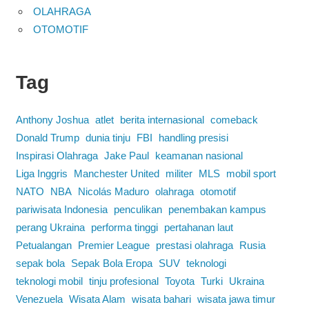
OLAHRAGA
OTOMOTIF
Tag
Anthony Joshua
atlet
berita internasional
comeback
Donald Trump
dunia tinju
FBI
handling presisi
Inspirasi Olahraga
Jake Paul
keamanan nasional
Liga Inggris
Manchester United
militer
MLS
mobil sport
NATO
NBA
Nicolás Maduro
olahraga
otomotif
pariwisata Indonesia
penculikan
penembakan kampus
perang Ukraina
performa tinggi
pertahanan laut
Petualangan
Premier League
prestasi olahraga
Rusia
sepak bola
Sepak Bola Eropa
SUV
teknologi
teknologi mobil
tinju profesional
Toyota
Turki
Ukraina
Venezuela
Wisata Alam
wisata bahari
wisata jawa timur