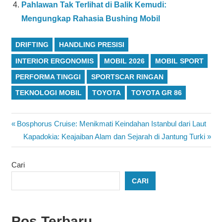
Pahlawan Tak Terlihat di Balik Kemudi:
Mengungkap Rahasia Bushing Mobil
DRIFTING
HANDLING PRESISI
INTERIOR ERGONOMIS
MOBIL 2026
MOBIL SPORT
PERFORMA TINGGI
SPORTSCAR RINGAN
TEKNOLOGI MOBIL
TOYOTA
TOYOTA GR 86
Navigasi
Previous
Bosphorus Cruise: Menikmati Keindahan Istanbul dari Laut
Post:
Next
Kapadokia: Keajaiban Alam dan Sejarah di Jantung Turki
pos
Post:
Cari
CARI
Pos Terbaru