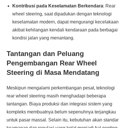
Kontribusi pada Keselamatan Berkendara
: Rear
wheel steering, saat dipadukan dengan teknologi
keselamatan modern, dapat mengurangi kecelakaan
akibat kehilangan kendali kendaraan pada berbagai
kondisi jalan yang menantang.
Tantangan dan Peluang
Pengembangan Rear Wheel
Steering di Masa Mendatang
Meskipun mengalami perkembangan pesat, teknologi
rear wheel steering masih menghadapi beberapa
tantangan. Biaya produksi dan integrasi sistem yang
kompleks membuatnya belum sepenuhnya terjangkau
untuk pasar massal. Selain itu, kebutuhan akan standar
keamanan dan regulasi yang ketat menjadi hal penting