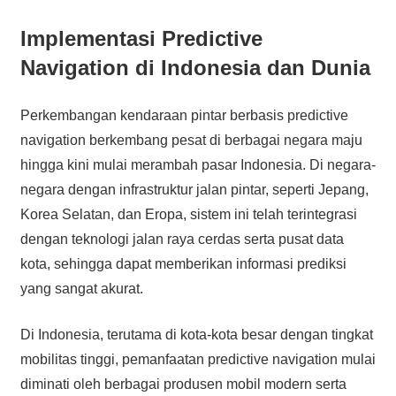
Implementasi Predictive
Navigation di Indonesia dan Dunia
Perkembangan kendaraan pintar berbasis predictive
navigation berkembang pesat di berbagai negara maju
hingga kini mulai merambah pasar Indonesia. Di negara-
negara dengan infrastruktur jalan pintar, seperti Jepang,
Korea Selatan, dan Eropa, sistem ini telah terintegrasi
dengan teknologi jalan raya cerdas serta pusat data
kota, sehingga dapat memberikan informasi prediksi
yang sangat akurat.
Di Indonesia, terutama di kota-kota besar dengan tingkat
mobilitas tinggi, pemanfaatan predictive navigation mulai
diminati oleh berbagai produsen mobil modern serta