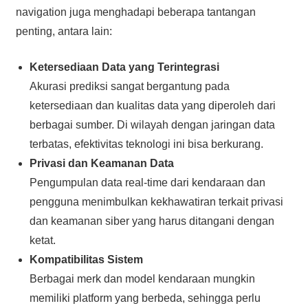
navigation juga menghadapi beberapa tantangan
penting, antara lain:
Ketersediaan Data yang Terintegrasi
Akurasi prediksi sangat bergantung pada
ketersediaan dan kualitas data yang diperoleh dari
berbagai sumber. Di wilayah dengan jaringan data
terbatas, efektivitas teknologi ini bisa berkurang.
Privasi dan Keamanan Data
Pengumpulan data real-time dari kendaraan dan
pengguna menimbulkan kekhawatiran terkait privasi
dan keamanan siber yang harus ditangani dengan
ketat.
Kompatibilitas Sistem
Berbagai merk dan model kendaraan mungkin
memiliki platform yang berbeda, sehingga perlu