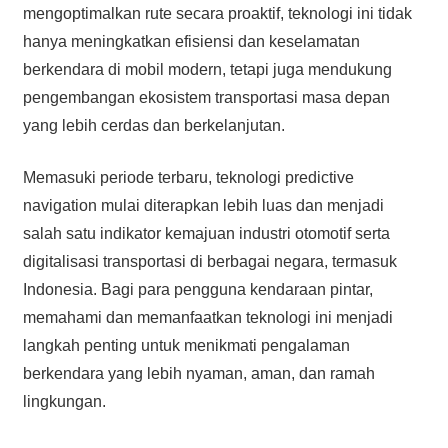
mengoptimalkan rute secara proaktif, teknologi ini tidak
hanya meningkatkan efisiensi dan keselamatan
berkendara di mobil modern, tetapi juga mendukung
pengembangan ekosistem transportasi masa depan
yang lebih cerdas dan berkelanjutan.
Memasuki periode terbaru, teknologi predictive
navigation mulai diterapkan lebih luas dan menjadi
salah satu indikator kemajuan industri otomotif serta
digitalisasi transportasi di berbagai negara, termasuk
Indonesia. Bagi para pengguna kendaraan pintar,
memahami dan memanfaatkan teknologi ini menjadi
langkah penting untuk menikmati pengalaman
berkendara yang lebih nyaman, aman, dan ramah
lingkungan.