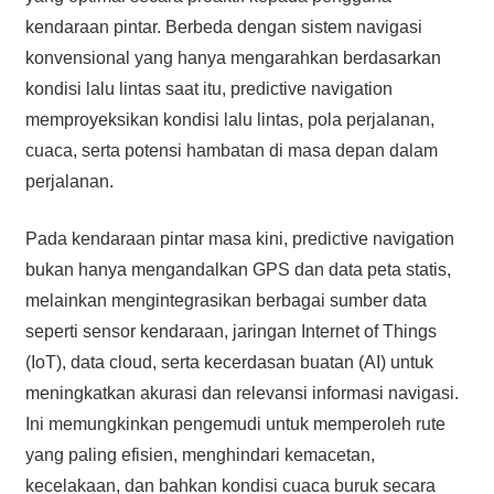
kendaraan pintar. Berbeda dengan sistem navigasi
konvensional yang hanya mengarahkan berdasarkan
kondisi lalu lintas saat itu, predictive navigation
memproyeksikan kondisi lalu lintas, pola perjalanan,
cuaca, serta potensi hambatan di masa depan dalam
perjalanan.
Pada kendaraan pintar masa kini, predictive navigation
bukan hanya mengandalkan GPS dan data peta statis,
melainkan mengintegrasikan berbagai sumber data
seperti sensor kendaraan, jaringan Internet of Things
(IoT), data cloud, serta kecerdasan buatan (AI) untuk
meningkatkan akurasi dan relevansi informasi navigasi.
Ini memungkinkan pengemudi untuk memperoleh rute
yang paling efisien, menghindari kemacetan,
kecelakaan, dan bahkan kondisi cuaca buruk secara