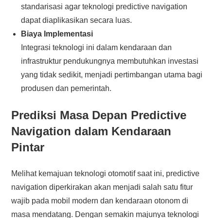
standarisasi agar teknologi predictive navigation
dapat diaplikasikan secara luas.
Biaya Implementasi
Integrasi teknologi ini dalam kendaraan dan
infrastruktur pendukungnya membutuhkan investasi
yang tidak sedikit, menjadi pertimbangan utama bagi
produsen dan pemerintah.
Prediksi Masa Depan Predictive
Navigation dalam Kendaraan
Pintar
Melihat kemajuan teknologi otomotif saat ini, predictive
navigation diperkirakan akan menjadi salah satu fitur
wajib pada mobil modern dan kendaraan otonom di
masa mendatang. Dengan semakin majunya teknologi