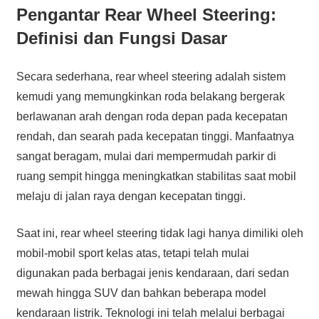
Pengantar Rear Wheel Steering:
Definisi dan Fungsi Dasar
Secara sederhana, rear wheel steering adalah sistem
kemudi yang memungkinkan roda belakang bergerak
berlawanan arah dengan roda depan pada kecepatan
rendah, dan searah pada kecepatan tinggi. Manfaatnya
sangat beragam, mulai dari mempermudah parkir di
ruang sempit hingga meningkatkan stabilitas saat mobil
melaju di jalan raya dengan kecepatan tinggi.
Saat ini, rear wheel steering tidak lagi hanya dimiliki oleh
mobil-mobil sport kelas atas, tetapi telah mulai
digunakan pada berbagai jenis kendaraan, dari sedan
mewah hingga SUV dan bahkan beberapa model
kendaraan listrik. Teknologi ini telah melalui berbagai