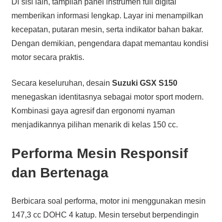
Di sisi lain, tampilan panel instrumen full digital
memberikan informasi lengkap. Layar ini menampilkan
kecepatan, putaran mesin, serta indikator bahan bakar.
Dengan demikian, pengendara dapat memantau kondisi
motor secara praktis.
Secara keseluruhan, desain
Suzuki GSX S150
menegaskan identitasnya sebagai motor sport modern.
Kombinasi gaya agresif dan ergonomi nyaman
menjadikannya pilihan menarik di kelas 150 cc.
Performa Mesin Responsif
dan Bertenaga
Berbicara soal performa, motor ini menggunakan mesin
147,3 cc DOHC 4 katup. Mesin tersebut berpendingin