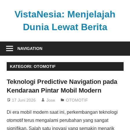
Skip
to
VistaNesia: Menjelajah
content
Dunia Lewat Berita
Informasi
nasional
NAVIGATION
dan
global
KATEGORI:
OTOMOTIF
dalam
satu
Teknologi Predictive Navigation pada
platform
Kendaraan Pintar Mobil Modern
informatif
17 Juni 2026
Jose
OTOMOTIF
Di era mobil modern saat ini, perkembangan teknologi
otomotif terus mengalami perubahan yang sangat
signifikan. Salah satu inovasi yang semakin menarik