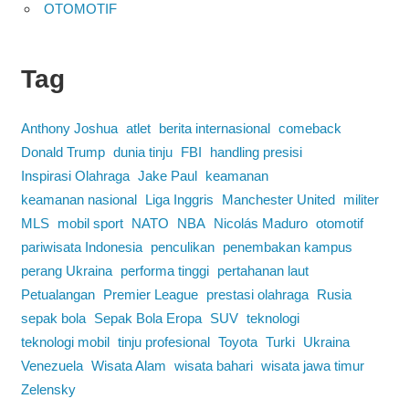
OTOMOTIF
Tag
Anthony Joshua
atlet
berita internasional
comeback
Donald Trump
dunia tinju
FBI
handling presisi
Inspirasi Olahraga
Jake Paul
keamanan
keamanan nasional
Liga Inggris
Manchester United
militer
MLS
mobil sport
NATO
NBA
Nicolás Maduro
otomotif
pariwisata Indonesia
penculikan
penembakan kampus
perang Ukraina
performa tinggi
pertahanan laut
Petualangan
Premier League
prestasi olahraga
Rusia
sepak bola
Sepak Bola Eropa
SUV
teknologi
teknologi mobil
tinju profesional
Toyota
Turki
Ukraina
Venezuela
Wisata Alam
wisata bahari
wisata jawa timur
Zelensky