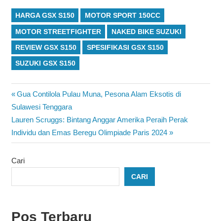
HARGA GSX S150
MOTOR SPORT 150CC
MOTOR STREETFIGHTER
NAKED BIKE SUZUKI
REVIEW GSX S150
SPESIFIKASI GSX S150
SUZUKI GSX S150
Navigasi
Previous
Gua Contilola Pulau Muna, Pesona Alam Eksotis di
Post:
Sulawesi Tenggara
pos
Next
Lauren Scruggs: Bintang Anggar Amerika Peraih Perak
Post:
Individu dan Emas Beregu Olimpiade Paris 2024
Cari
CARI
Pos Terbaru