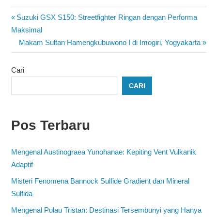
Navigasi
Previous
Suzuki GSX S150: Streetfighter Ringan dengan Performa
Post:
Maksimal
pos
Next
Makam Sultan Hamengkubuwono I di Imogiri, Yogyakarta
Post:
Cari
CARI
Pos Terbaru
Mengenal Austinograea Yunohanae: Kepiting Vent Vulkanik
Adaptif
Misteri Fenomena Bannock Sulfide Gradient dan Mineral
Sulfida
Mengenal Pulau Tristan: Destinasi Tersembunyi yang Hanya