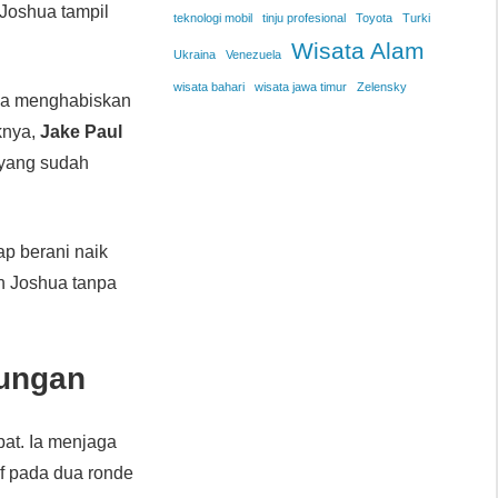
 Joshua tampil
teknologi mobil
tinju profesional
Toyota
Turki
Wisata Alam
Ukraina
Venezuela
wisata bahari
wisata jawa timur
Zelensky
hua menghabiskan
iknya,
Jake Paul
n yang sudah
ap berani naik
an Joshua tanpa
rungan
pat. Ia menjaga
tif pada dua ronde