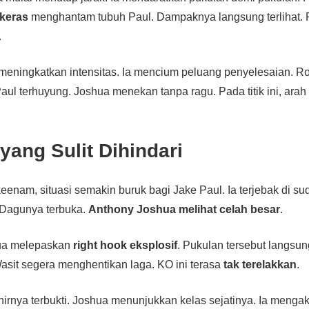
 keras
menghantam tubuh Paul. Dampaknya langsung terlihat. P
.
meningkatkan intensitas. Ia mencium peluang penyelesaian. R
ul terhuyung. Joshua menekan tanpa ragu. Pada titik ini, arah l
yang Sulit Dihindari
enam, situasi semakin buruk bagi Jake Paul. Ia terjebak di sud
 Dagunya terbuka.
Anthony Joshua melihat celah besar
.
hua melepaskan
right hook eksplosif
. Pukulan tersebut langsu
asit segera menghentikan laga. KO ini terasa
tak terelakkan
.
khirnya terbukti. Joshua menunjukkan kelas sejatinya. Ia menga