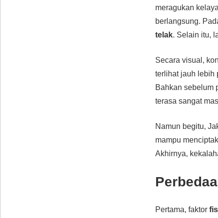
meragukan kelayak
berlangsung. Pad
telak
. Selain itu,
Secara visual, kon
terlihat jauh leb
Bahkan sebelum pe
terasa sangat mas
Namun begitu, Jak
mampu menciptakan
Akhirnya, kekala
Perbedaa
Pertama, faktor
fi