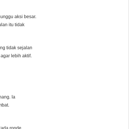
unggu aksi besar.
lan itu tidak
ng tidak sejalan
ar lebih aktif.
enang. Ia
mbat.
Pada ronde