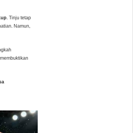
kup
. Tinju tetap
atian. Namun,
angkah
a membuktikan
sa