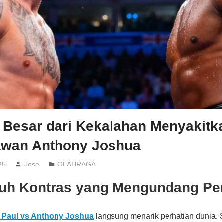
n Besar dari Kekalahan Menyakitk
awan Anthony Joshua
25
Jose
OLAHRAGA
uh Kontras yang Mengundang Per
 Paul vs Anthony Joshua
langsung menarik perhatian dunia. S