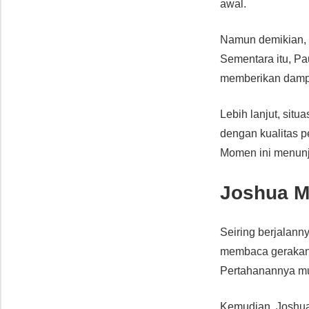
awal.
Namun demikian, 
Sementara itu, P
memberikan dampak
Lebih lanjut, sit
dengan kualitas p
Momen ini menunju
Joshua M
Seiring berjalann
membaca gerakan l
Pertahanannya mu
Kemudian, Joshua