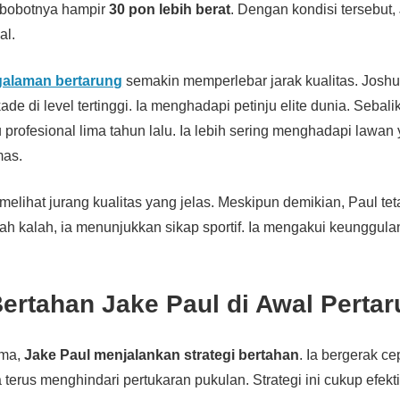
, bobotnya hampir
30 pon lebih berat
. Dengan kondisi tersebut,
al.
alaman bertarung
semakin memperlebar jarak kualitas. Jos
kade di level tertinggi. Ia menghadapi petinju elite dunia. Sebal
ju profesional lima tahun lalu. Ia lebih sering menghadapi lawa
mas.
 melihat jurang kualitas yang jelas. Meskipun demikian, Paul tet
lah kalah, ia menunjukkan sikap sportif. Ia mengakui keunggul
Bertahan Jake Paul di Awal Perta
ama,
Jake Paul menjalankan strategi bertahan
. Ia bergerak ce
 ia terus menghindari pertukaran pukulan. Strategi ini cukup efek