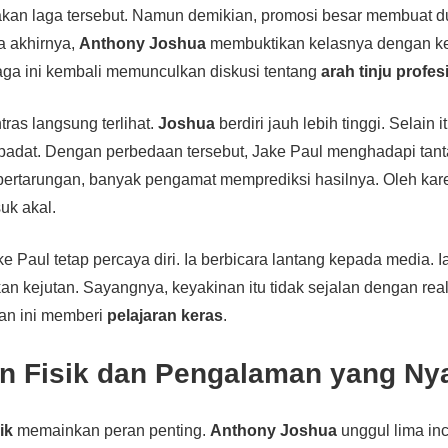
an laga tersebut. Namun demikian, promosi besar membuat due
a akhirnya,
Anthony Joshua
membuktikan kelasnya dengan 
 laga ini kembali memunculkan diskusi tentang
arah tinju profes
tras langsung terlihat.
Joshua
berdiri jauh lebih tinggi. Selain 
ih padat. Dengan perbedaan tersebut, Jake Paul menghadapi tan
rtarungan, banyak pengamat memprediksi hasilnya. Oleh karena
uk akal.
e Paul tetap percaya diri. Ia berbicara lantang kepada media. 
 kejutan. Sayangnya, keyakinan itu tidak sejalan dengan realit
han ini memberi
pelajaran keras
.
n Fisik dan Pengalaman yang Ny
sik
memainkan peran penting.
Anthony Joshua
unggul lima inci