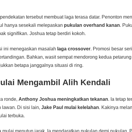
pendekatan tersebut membuat laga terasa datar. Penonton men
aul hanya sesekali melepaskan
pukulan overhand kanan
. Puku
 signifikan. Joshua tetap berdiri kokoh.
uasi ini menegaskan masalah
laga crossover
. Promosi besar seri
ertandingan. Bahkan, wasit sempat mendorong kedua petarung ag
kkan betapa janggalnya situasi di ring.
ulai Mengambil Alih Kendali
ya ronde,
Anthony Joshua meningkatkan tekanan
. Ia tetap t
awan. Di sisi lain,
Jake Paul mulai kelelahan
. Kakinya mela
lai terbuka.
 mulai menutup jarak. Ia mendaratkan pukulan demi pukulan. 