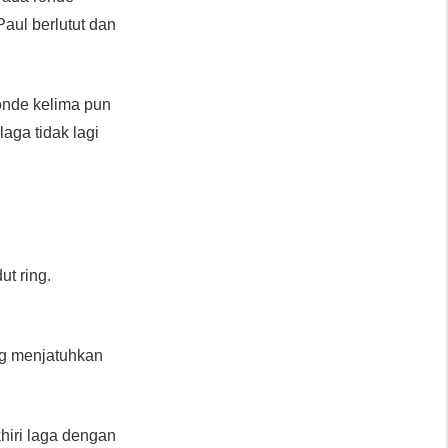
aul berlutut dan
onde kelima pun
aga tidak lagi
ut ring.
ng menjatuhkan
khiri laga dengan