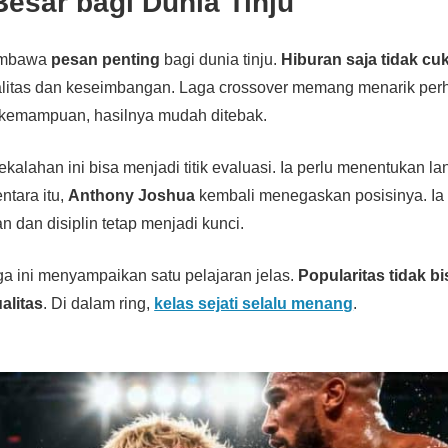
esar bagi Dunia Tinju
embawa
pesan penting
bagi dunia tinju.
Hiburan saja tidak cu
itas dan keseimbangan. Laga crossover memang menarik perh
 kemampuan, hasilnya mudah ditebak.
kekalahan ini bisa menjadi titik evaluasi. Ia perlu menentukan l
ntara itu,
Anthony Joshua
kembali menegaskan posisinya. I
dan disiplin tetap menjadi kunci.
ga ini menyampaikan satu pelajaran jelas.
Popularitas tidak bi
alitas
. Di dalam ring,
kelas sejati selalu menang
.