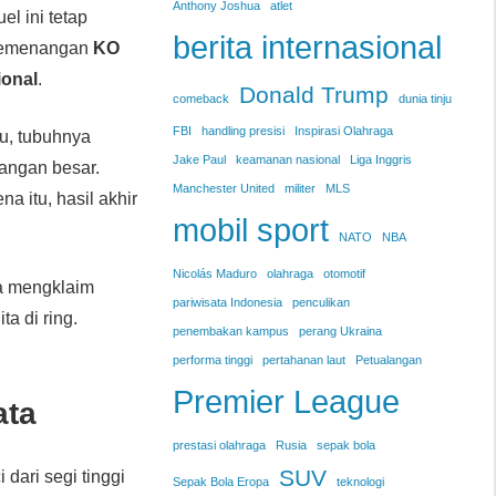
Anthony Joshua
atlet
l ini tetap
berita internasional
kemenangan
KO
ional
.
Donald Trump
comeback
dunia tinju
FBI
handling presisi
Inspirasi Olahraga
itu, tubuhnya
Jake Paul
keamanan nasional
Liga Inggris
tangan besar.
Manchester United
militer
MLS
 itu, hasil akhir
mobil sport
NATO
NBA
Nicolás Maduro
olahraga
otomotif
Ia mengklaim
pariwisata Indonesia
penculikan
a di ring.
penembakan kampus
perang Ukraina
performa tinggi
pertahanan laut
Petualangan
Premier League
ata
prestasi olahraga
Rusia
sepak bola
SUV
 dari segi tinggi
Sepak Bola Eropa
teknologi