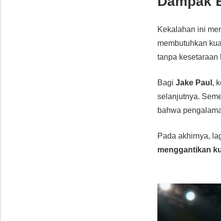
Dampak B
Kekalahan ini m
membutuhkan kual
tanpa kesetaraan
Bagi
Jake Paul
, 
selanjutnya. Seme
bahwa pengalaman 
Pada akhirnya, la
menggantikan ku