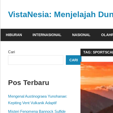
Skip
to
VistaNesia: Menjelajah Dun
content
Informasi
nasional
HIBURAN
INTERNASIONAL
NASIONAL
OLAH
dan
global
dalam
Cari
TAG:
SPORTSCA
satu
CARI
platform
informatif
Pos Terbaru
Mengenal Austinograea Yunohanae:
Kepiting Vent Vulkanik Adaptif
Misteri Fenomena Bannock Sulfide