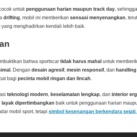
 cocok untuk
penggunaan harian maupun track day
, sehingga
ta
drifting
, mobil ini memberikan
sensasi menyenangkan
, ter
l
yang menghadirkan kendali lebih baik.
an
buktikan bahwa sportscar
tidak harus mahal
untuk memberi
imal
. Dengan
desain agresif
,
mesin responsif
, dan
handling 
epat bagi
pecinta mobil ringan dan lincah
.
nasi
teknologi modern
,
keselamatan lengkap
, dan
interior e
i
layak dipertimbangkan
baik untuk penggunaan harian maupun
ar mobil sport, tetapi
simbol kesenangan berkendara sejati
.