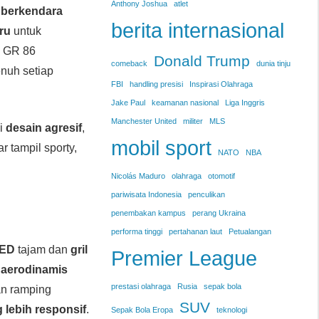
Anthony Joshua
atlet
 berkendara
berita internasional
ru
untuk
, GR 86
Donald Trump
comeback
dunia tinju
nuh setiap
FBI
handling presisi
Inspirasi Olahraga
Jake Paul
keamanan nasional
Liga Inggris
Manchester United
militer
MLS
i
desain agresif
,
mobil sport
r tampil sporty,
NATO
NBA
Nicolás Maduro
olahraga
otomotif
pariwisata Indonesia
penculikan
penembakan kampus
perang Ukraina
performa tinggi
pertahanan laut
Petualangan
LED
tajam dan
gril
Premier League
r aerodinamis
prestasi olahraga
Rusia
sepak bola
an ramping
SUV
 lebih responsif
.
Sepak Bola Eropa
teknologi