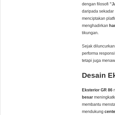
dengan filosofi
“J
daripada sekadar 
menciptakan platf
menghadirkan
ha
tikungan.
Sejak diluncurkan
performa responsif
tetapi juga mena
Desain E
Eksterior GR 86
m
besar
meningkatkan
membantu menstab
mendukung
cente