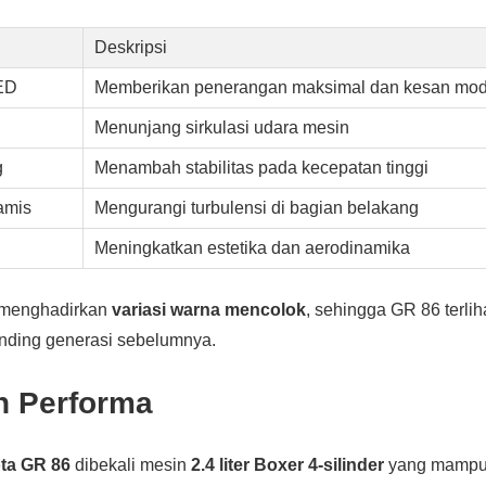
Deskripsi
ED
Memberikan penerangan maksimal dan kesan mo
Menunjang sirkulasi udara mesin
g
Menambah stabilitas pada kecepatan tinggi
amis
Mengurangi turbulensi di bagian belakang
Meningkatkan estetika dan aerodinamika
a menghadirkan
variasi warna mencolok
, sehingga GR 86 terlih
nding generasi sebelumnya.
n Performa
ta GR 86
dibekali mesin
2.4 liter Boxer 4-silinder
yang mampu