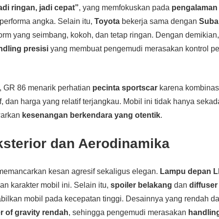
adi ringan, jadi cepat”
, yang memfokuskan pada
pengalaman
performa angka. Selain itu,
Toyota
bekerja sama dengan
Suba
orm yang seimbang, kokoh, dan tetap ringan. Dengan demikian
ndling presisi
yang membuat pengemudi merasakan kontrol pe
, GR 86 menarik perhatian
pecinta sportscar
karena kombinas
, dan harga yang relatif terjangkau. Mobil ini tidak hanya sekada
warkan
kesenangan berkendara yang otentik
.
ksterior dan Aerodinamika
emancarkan kesan agresif sekaligus elegan.
Lampu depan 
 karakter mobil ini. Selain itu,
spoiler belakang
dan
diffuse
ilkan mobil pada kecepatan tinggi. Desainnya yang rendah d
r of gravity rendah
, sehingga pengemudi merasakan
handling