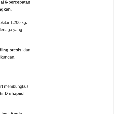
al 6-percepatan
ngkan
.
ekitar 1.200 kg.
i tenaga yang
ling presisi
dan
tikungan.
rt
membungkus
tir D-shaped
 inci
,
Apple