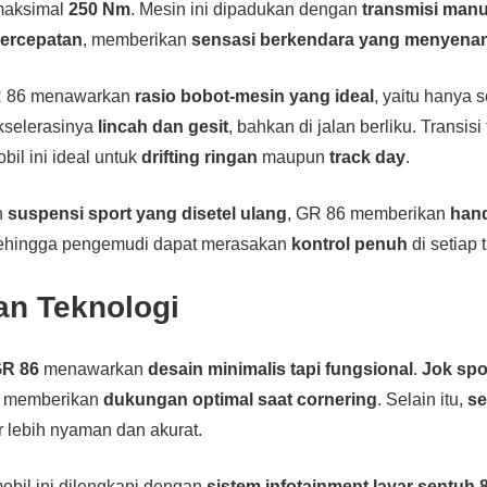
 maksimal
250 Nm
. Mesin ini dipadukan dengan
transmisi manu
percepatan
, memberikan
sensasi berkendara yang menyena
GR 86 menawarkan
rasio bobot-mesin yang ideal
, yaitu hanya s
akselerasinya
lincah dan gesit
, bahkan di jalan berliku. Transis
il ini ideal untuk
drifting ringan
maupun
track day
.
n
suspensi sport yang disetel ulang
, GR 86 memberikan
hand
 sehingga pengemudi dapat merasakan
kontrol penuh
di setiap 
dan Teknologi
R 86
menawarkan
desain minimalis tapi fungsional
.
Jok spo
, memberikan
dukungan optimal saat cornering
. Selain itu,
se
lebih nyaman dan akurat.
mobil ini dilengkapi dengan
sistem infotainment layar sentuh 8