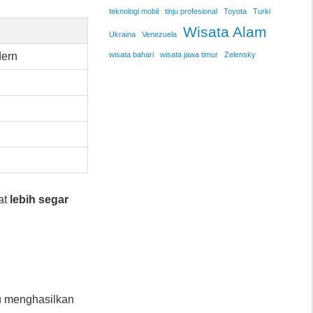
teknologi mobil
tinju profesional
Toyota
Turki
Wisata Alam
Ukraina
Venezuela
dern
wisata bahari
wisata jawa timur
Zelensky
at
lebih segar
 menghasilkan