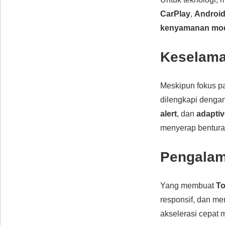
CarPlay
,
Android
kenyamanan mo
Keselama
Meskipun fokus 
dilengkapi denga
alert
, dan
adaptiv
menyerap bentura
Pengalam
Yang membuat
To
responsif, dan me
akselerasi cepat 