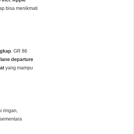
ap bisa menikmati
ngkap
. GR 86
,
lane departure
at
yang mampu
ni ringan,
 sementara