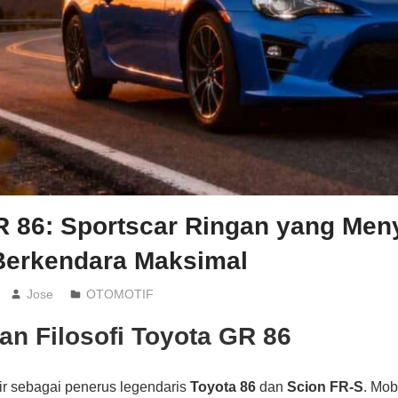
R 86: Sportscar Ringan yang Men
Berkendara Maksimal
Jose
OTOMOTIF
an Filosofi Toyota GR 86
ir sebagai penerus legendaris
Toyota 86
dan
Scion FR-S
. Mob