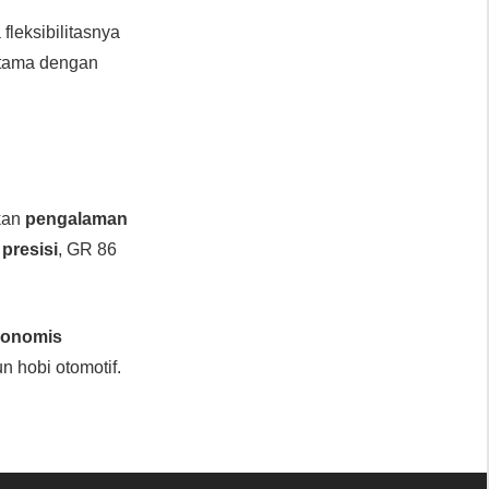
 fleksibilitasnya
utama dengan
kan
pengalaman
presisi
, GR 86
rgonomis
 hobi otomotif.