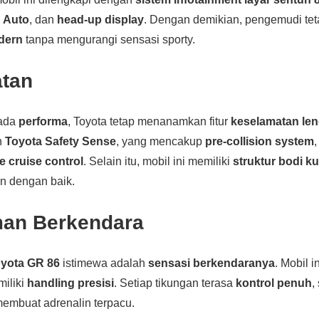
 Auto
, dan
head-up display
. Dengan demikian, pengemudi tet
dern
tanpa mengurangi sensasi sporty.
tan
pada
performa
, Toyota tetap menanamkan fitur
keselamatan le
n
Toyota Safety Sense
, yang mencakup
pre-collision system
e cruise control
. Selain itu, mobil ini memiliki
struktur bodi ku
n dengan baik.
an Berkendara
yota GR 86
istimewa adalah
sensasi berkendaranya
. Mobil i
miliki
handling presisi
. Setiap tikungan terasa
kontrol penuh
,
membuat adrenalin terpacu.