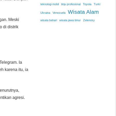
teknologi mobil
tinju profesional
Toyota
Turki
Wisata Alam
Ukraina
Venezuela
ngan. Meski
wisata bahari
wisata jawa timur
Zelensky
 di distrik
Telegram. Ia
h karena itu, ia
Menurutnya,
tikan agresi.