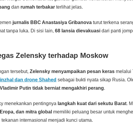
bang
dan
rumah terbakar
terlihat jelas.
rtemen
jurnalis BBC Anastasiya Gribanova
turut terkena sera
at tanpa luka. Di sisi lain,
68 lansia dievakuasi
dari panti jompo
egas Zelensky terhadap Moskow
gan tersebut,
Zelensky menyampaikan pesan keras
melalui 
Kinzhal dan drone Shahed
sebagai bukti nyata sikap Rusia. Ole
Vladimir Putin tidak berniat mengakhiri perang
.
nsky menekankan pentingnya
langkah kuat dari sekutu Barat
. 
 Eropa, dan mitra global
memiliki peluang besar untuk menghen
tekanan internasional menjadi kunci utama.