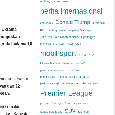
Anthony Joshua
atlet
berita internasional
Donald Trump
comeback
dunia tinju
 Ukraina
FBI
handling presisi
Inspirasi Olahraga
enunjukkan
Jake Paul
keamanan nasional
Liga Inggris
 rudal selama 10
Manchester United
militer
MLS
mobil sport
NATO
NBA
Nicolás Maduro
olahraga
otomotif
pariwisata Indonesia
penculikan
penembakan kampus
perang Ukraina
rangan tersebut
performa tinggi
pertahanan laut
Petualangan
was
dan
32
Premier League
parah.
prestasi olahraga
Rusia
sepak bola
ini semakin
SUV
Sepak Bola Eropa
teknologi
r luas. Banyak