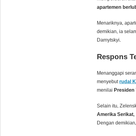
apartemen berlu
Menariknya, apa
demikian, ia selam
Darnytskyi.
Respons T
Menanggapi seran
menyebut
rudal 
menilai
Presiden 
Selain itu, Zele
Amerika Serikat,
Dengan demikian, 