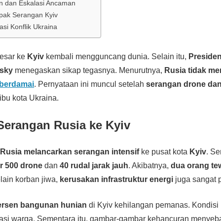
in dan Eskalasi Ancaman
ak Serangan Kyiv
asi Konflik Ukraina
esar ke
Kyiv
kembali mengguncang dunia. Selain itu,
Presiden
nsky
menegaskan sikap tegasnya. Menurutnya,
Rusia tidak m
 berdamai
. Pernyataan ini muncul setelah
serangan drone dan
bu kota Ukraina.
Serangan Rusia ke Kyiv
,
Rusia melancarkan serangan intensif
ke pusat kota
Kyiv
. Se
r 500 drone
dan
40 rudal jarak jauh
. Akibatnya,
dua orang te
elain korban jiwa,
kerusakan infrastruktur energi
juga sangat 
ersen bangunan hunian
di Kyiv kehilangan pemanas. Kondisi 
asi warga. Sementara itu, gambar-gambar kehancuran menyeba