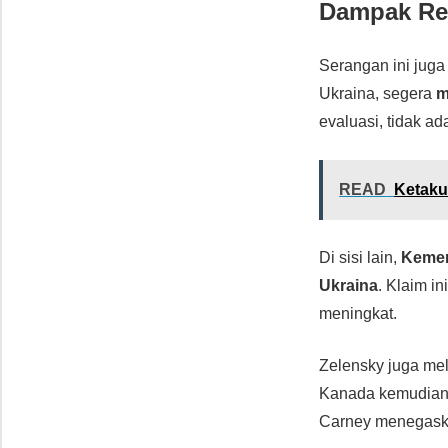
Dampak Reg
Serangan ini juga
Ukraina, segera
m
evaluasi, tidak a
READ
Ketaku
Di sisi lain,
Kemen
Ukraina
. Klaim i
meningkat.
Zelensky juga m
Kanada kemudian
Carney menegas