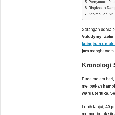
Pernyataan Put
Ringkasan Damp
Kesimpulan Situ
Serangan udara b
Volodymyr Zele
keinginan untuk
jam
menghantam i
Kronologi 
Pada malam hari
melibatkan
hampi
warga terluka
. S
Lebih lanjut,
40 p
memperburuk situ