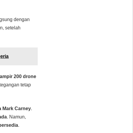
ngsung dengan
n, setelah
eria
ampir 200 drone
etegangan tetap
a Mark Carney
.
ada
. Namun,
bersedia
.