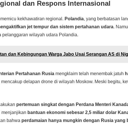
ional dan Respons Internasional
 memicu kekhawatiran regional.
Polandia
, yang berbatasan la
engaktifkan jet tempur dan sistem pertahanan udara
. Namu
da pelanggaran wilayah udara Polandia.
tan dan Kebingungan Warga Jabo Usai Serangan AS di Nig
terian Pertahanan Rusia
mengklaim telah menembak jatuh
h
ni mencakup delapan drone di wilayah Moskow. Meski begitu, k
elakukan
pertemuan singkat dengan Perdana Menteri Kanad
 menjanjikan
bantuan ekonomi sebesar 2,5 miliar dolar Kan
kan bahwa
perdamaian hanya mungkin dengan Rusia yang 