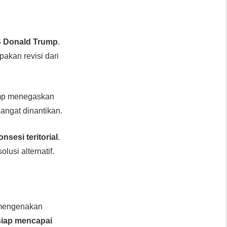
S Donald Trump
.
akan revisi dari
mp menegaskan
sangat dinantikan.
onsesi teritorial
.
lusi alternatif.
 mengenakan
siap mencapai