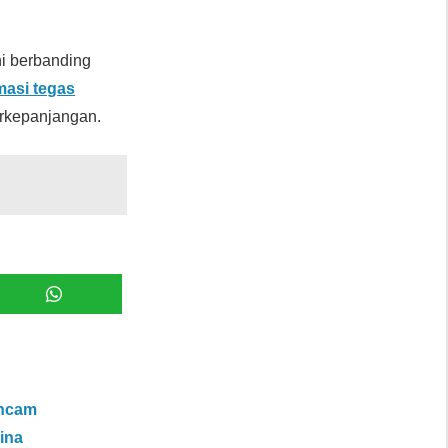
ini berbanding
masi tegas
erkepanjangan.
ancam
ina