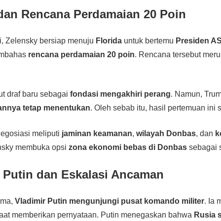
dan Rencana Perdamaian 20 Poin
i, Zelensky bersiap menuju
Florida
untuk bertemu
Presiden A
embahas
rencana perdamaian 20 poin
. Rencana tersebut merup
t draf baru sebagai
fondasi mengakhiri perang
. Namun, Tru
annya tetap menentukan
. Oleh sebab itu, hasil pertemuan ini 
egosiasi meliputi
jaminan keamanan
,
wilayah Donbas
, dan
k
ensky membuka opsi
zona ekonomi bebas di Donbas
sebagai so
 Putin dan Eskalasi Ancaman
ama,
Vladimir Putin mengunjungi pusat komando militer
. Ia
aat memberikan pernyataan. Putin menegaskan bahwa
Rusia 