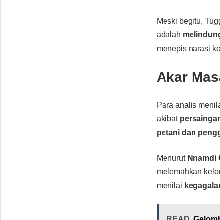
Meski begitu, Tu
adalah
melindung
menepis narasi kon
Akar Mas
Para analis menil
akibat
persaingan
petani dan peng
Menurut
Nnamdi 
melemahkan kelom
menilai
kegagalan
READ
Gelomb