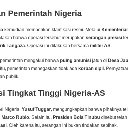
n Pemerintah Nigeria
ia
kemudian memberikan klarifikasi resmi. Melalui
Kementerian
takan bahwa operasi tersebut merupakan
serangan presisi
te
trik Tangaza
. Operasi ini dilakukan bersama
militer AS
.
 pemerintah mengakui bahwa
puing amunisi
jatuh di
Desa Ja
gitu, pemerintah menegaskan tidak ada
korban sipil
. Pernyataan
n publik.
i Tingkat Tinggi Nigeria-AS
ri Nigeria,
Yusuf Tuggar
, mengungkapkan bahwa pihaknya tel
 Marco Rubio
. Selain itu,
Presiden Bola Tinubu
disebut tela
asi
. Oleh karena itu, serangan ini bukan tindakan sepihak.