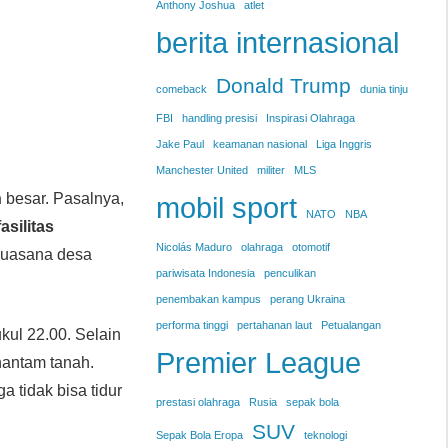
Anthony Joshua
atlet
berita internasional
Donald Trump
comeback
dunia tinju
FBI
handling presisi
Inspirasi Olahraga
Jake Paul
keamanan nasional
Liga Inggris
Manchester United
militer
MLS
n
besar. Pasalnya,
mobil sport
NATO
NBA
asilitas
Nicolás Maduro
olahraga
otomotif
 suasana desa
pariwisata Indonesia
penculikan
penembakan kampus
perang Ukraina
performa tinggi
pertahanan laut
Petualangan
ukul 22.00. Selain
Premier League
hantam tanah.
 tidak bisa tidur
prestasi olahraga
Rusia
sepak bola
SUV
Sepak Bola Eropa
teknologi