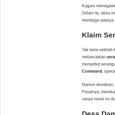
Kagara menegas
Selain itu, desa i
menduga adanya 
Klaim Se
Tak lama setelah 
melancarkan
ser
menyebut seranga
Command
, opera
Namun demikian, p
Pasalnya, mereka
narasi resmi ini d
Desa Dam