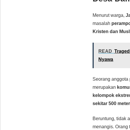
Menurut warga,
J
masalah
perampo
Kristen dan Mus
READ
Traged
Nyawa
Seorang anggota 
merupakan
komun
kelompok ekstre
sekitar 500 mete
Beruntung, tidak 
menangis. Orang t