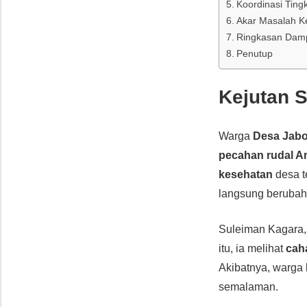
Koordinasi Tingk
Akar Masalah K
Ringkasan Damp
Penutup
Kejutan 
Warga
Desa Jab
pecahan rudal Am
kesehatan
desa te
langsung beruba
Suleiman Kagara,
itu, ia melihat
cah
Akibatnya, warga 
semalaman.