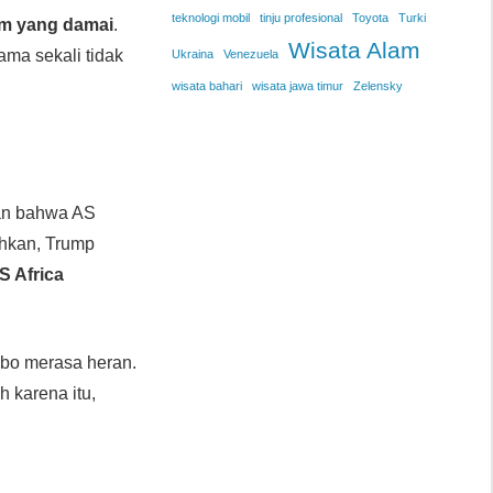
teknologi mobil
tinju profesional
Toyota
Turki
im yang damai
.
Wisata Alam
ama sekali tidak
Ukraina
Venezuela
wisata bahari
wisata jawa timur
Zelensky
n bahwa AS
ahkan, Trump
S Africa
abo merasa heran.
 karena itu,