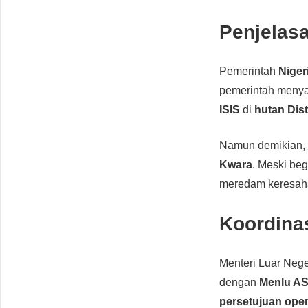
Penjelasa
Pemerintah
Niger
pemerintah menya
ISIS
di
hutan Dis
Namun demikian,
Kwara
. Meski be
meredam keresaha
Koordinas
Menteri Luar Nege
dengan
Menlu AS
persetujuan oper