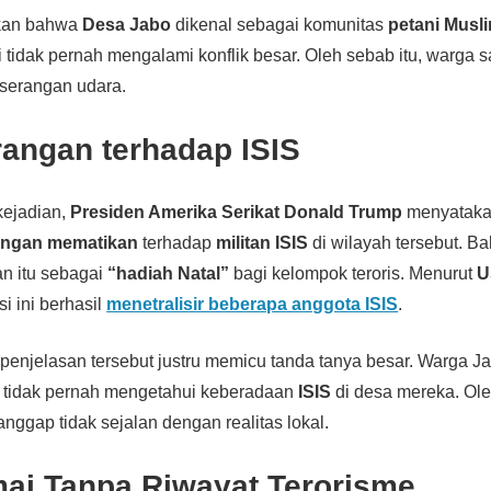
kan bahwa
Desa Jabo
dikenal sebagai komunitas
petani Musl
ni tidak pernah mengalami konflik besar. Oleh sebab itu, warga s
serangan udara.
rangan terhadap ISIS
kejadian,
Presiden Amerika Serikat Donald Trump
menyataka
angan mematikan
terhadap
militan ISIS
di wilayah tersebut. B
n itu sebagai
“hadiah Natal”
bagi kelompok teroris. Menurut
U
si ini berhasil
menetralisir beberapa anggota ISIS
.
enjelasan tersebut justru memicu tanda tanya besar. Warga J
 tidak pernah mengetahui keberadaan
ISIS
di desa mereka. Oleh
ianggap tidak sejalan dengan realitas lokal.
ai Tanpa Riwayat Terorisme