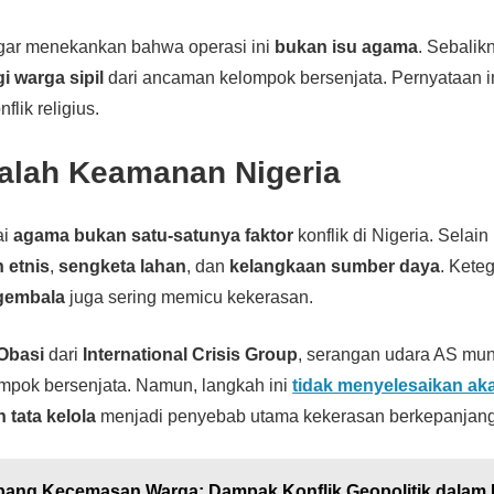
ggar menekankan bahwa operasi ini
bukan isu agama
. Sebalik
i warga sipil
dari ancaman kelompok bersenjata. Pernyataan in
flik religius.
alah Keamanan Nigeria
ai
agama bukan satu-satunya faktor
konflik di Nigeria. Selain 
 etnis
,
sengketa lahan
, dan
kelangkaan sumber daya
. Kete
gembala
juga sering memicu kekerasan.
Obasi
dari
International Crisis Group
, serangan udara AS mu
pok bersenjata. Namun, langkah ini
tidak menyelesaikan ak
 tata kelola
menjadi penyebab utama kekerasan berkepanjan
ang Kecemasan Warga: Dampak Konflik Geopolitik dalam 