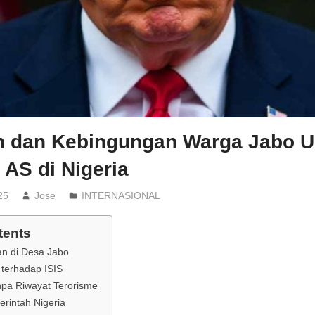
n dan Kebingungan Warga Jabo U
AS di Nigeria
25
Jose
INTERNASIONAL
tents
an di Desa Jabo
terhadap ISIS
pa Riwayat Terorisme
rintah Nigeria