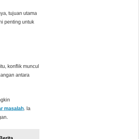
nya, tujuan utama
i penting untuk
itu, konflik muncul
gangan antara
ngkin
ar masalah
. Ia
gan.
Berita