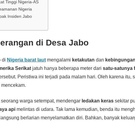
at Tinggi Nigeria-AS
eamanan Nigeria
ak Insiden Jabo
Serangan di Desa Jabo
o
di
Nigeria barat laut
mengalami
ketakutan
dan
kebingunga
erika Serikat
jatuh hanya beberapa meter dari
satu-satunya f
rsebut. Peristiwa ini terjadi pada malam hari. Oleh karena itu,
h mencekam.
 seorang warga setempat, mendengar
ledakan keras
sekitar p
aya api
melintas di udara. Tak lama kemudian, benda itu meng
langsung berlarian menyelamatkan diri. Bahkan, banyak keluarga