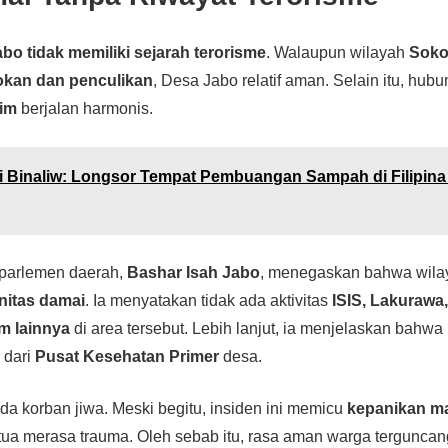
abo tidak memiliki sejarah terorisme
. Walaupun wilayah
Soko
kan dan penculikan
, Desa Jabo relatif aman. Selain itu, hu
lim
berjalan harmonis.
i Binaliw: Longsor Tempat Pembuangan Sampah di Filipina
parlemen daerah,
Bashar Isah Jabo
, menegaskan bahwa wilay
itas damai
. Ia menyatakan tidak ada aktivitas
ISIS, Lakuraw
m lainnya
di area tersebut. Lebih lanjut, ia menjelaskan bahwa
r
dari
Pusat Kesehatan Primer
desa.
ada korban jiwa. Meski begitu, insiden ini memicu
kepanikan m
ua merasa trauma. Oleh sebab itu, rasa aman warga terguncan