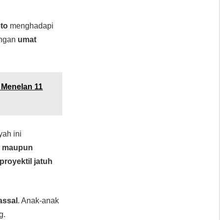
to
menghadapi
bungan
umat
 Menelan 11
ah ini
a, maupun
proyektil jatuh
assal
. Anak-anak
g.