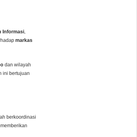
 Informasi
,
rhadap
markas
bo
dan wilayah
 ini bertujuan
ah berkoordinasi
h memberikan