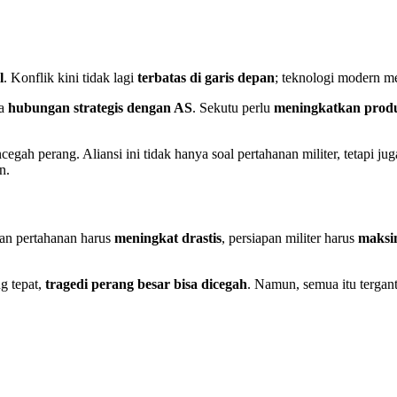
l
. Konflik kini tidak lagi
terbatas di garis depan
; teknologi modern 
ga
hubungan strategis dengan AS
. Sekutu perlu
meningkatkan produ
egah perang. Aliansi ini tidak hanya soal pertahanan militer, tetapi ju
n.
ran pertahanan harus
meningkat drastis
, persiapan militer harus
maksi
g tepat,
tragedi perang besar bisa dicegah
. Namun, semua itu terga