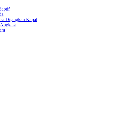
aptif
da
isa Dijangkau Kapal
r Angkasa
lam