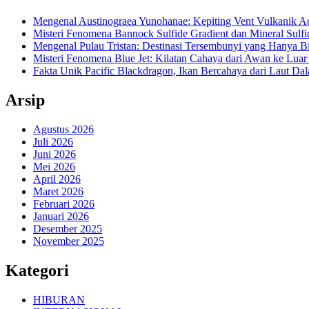
Mengenal Austinograea Yunohanae: Kepiting Vent Vulkanik Ad
Misteri Fenomena Bannock Sulfide Gradient dan Mineral Sulfi
Mengenal Pulau Tristan: Destinasi Tersembunyi yang Hanya B
Misteri Fenomena Blue Jet: Kilatan Cahaya dari Awan ke Lua
Fakta Unik Pacific Blackdragon, Ikan Bercahaya dari Laut Da
Arsip
Agustus 2026
Juli 2026
Juni 2026
Mei 2026
April 2026
Maret 2026
Februari 2026
Januari 2026
Desember 2025
November 2025
Kategori
HIBURAN