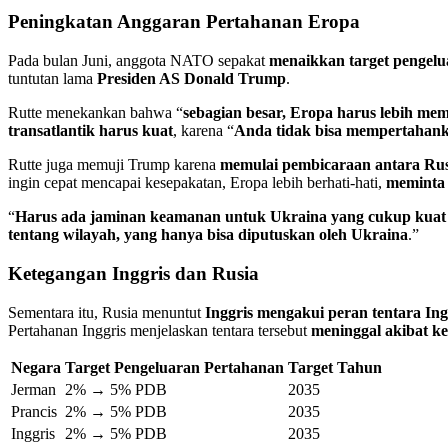
Peningkatan Anggaran Pertahanan Eropa
Pada bulan Juni, anggota NATO sepakat
menaikkan target pengel
tuntutan lama
Presiden AS Donald Trump
.
Rutte menekankan bahwa “
sebagian besar, Eropa harus lebih me
transatlantik harus kuat
, karena “
Anda tidak bisa mempertahank
Rutte juga memuji Trump karena
memulai pembicaraan antara Rus
ingin cepat mencapai kesepakatan, Eropa lebih berhati-hati,
meminta 
“
Harus ada jaminan keamanan untuk Ukraina yang cukup kuat s
tentang wilayah, yang hanya bisa diputuskan oleh Ukraina
.”
Ketegangan Inggris dan Rusia
Sementara itu, Rusia menuntut
Inggris mengakui peran tentara Ing
Pertahanan Inggris menjelaskan tentara tersebut
meninggal akibat k
Negara
Target Pengeluaran Pertahanan
Target Tahun
Jerman
2% → 5% PDB
2035
Prancis
2% → 5% PDB
2035
Inggris
2% → 5% PDB
2035