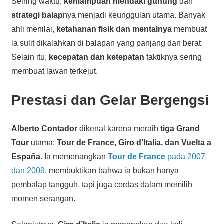
Seiring waktu,
kemampuan mendaki gunung
dan
strategi balap
nya menjadi keunggulan utama. Banyak
ahli menilai,
ketahanan fisik dan mentalnya
membuat
ia sulit dikalahkan di balapan yang panjang dan berat.
Selain itu,
kecepatan dan ketepatan
taktiknya sering
membuat lawan terkejut.
Prestasi dan Gelar Bergengsi
Alberto Contador
dikenal karena meraih
tiga Grand
Tour
utama:
Tour de France, Giro d’Italia, dan Vuelta a
España
. Ia memenangkan
Tour de France
pada 2007
dan 2009
, membuktikan bahwa ia bukan hanya
pembalap tangguh, tapi juga cerdas dalam memilih
momen serangan.