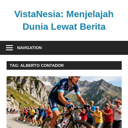
Skip
to
VistaNesia: Menjelajah
content
Dunia Lewat Berita
Informasi
nasional
NAVIGATION
dan
global
TAG:
ALBERTO CONTADOR
dalam
satu
platform
informatif