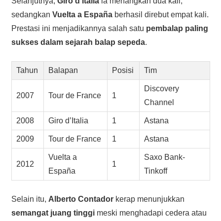
Selanjutnya,
Giro d’Italia
ia menangkan dua kali,
sedangkan
Vuelta a España
berhasil direbut empat kali.
Prestasi ini menjadikannya salah satu
pembalap paling
sukses dalam sejarah balap sepeda
.
Tahun
Balapan
Posisi
Tim
Discovery
2007
Tour de France
1
Channel
2008
Giro d’Italia
1
Astana
2009
Tour de France
1
Astana
Vuelta a
Saxo Bank-
2012
1
España
Tinkoff
Selain itu,
Alberto Contador
kerap menunjukkan
semangat juang tinggi
meski menghadapi cedera atau