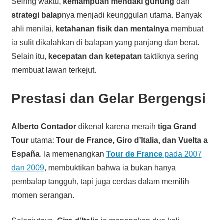
Seiring waktu,
kemampuan mendaki gunung
dan
strategi balap
nya menjadi keunggulan utama. Banyak
ahli menilai,
ketahanan fisik dan mentalnya
membuat
ia sulit dikalahkan di balapan yang panjang dan berat.
Selain itu,
kecepatan dan ketepatan
taktiknya sering
membuat lawan terkejut.
Prestasi dan Gelar Bergengsi
Alberto Contador
dikenal karena meraih
tiga Grand
Tour
utama:
Tour de France, Giro d’Italia, dan Vuelta a
España
. Ia memenangkan
Tour de France
pada 2007
dan 2009
, membuktikan bahwa ia bukan hanya
pembalap tangguh, tapi juga cerdas dalam memilih
momen serangan.