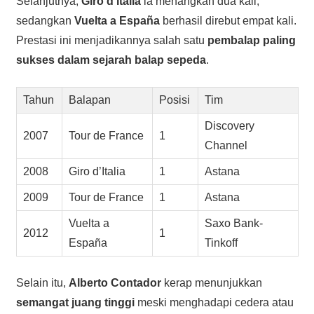
Selanjutnya,
Giro d’Italia
ia menangkan dua kali,
sedangkan
Vuelta a España
berhasil direbut empat kali.
Prestasi ini menjadikannya salah satu
pembalap paling
sukses dalam sejarah balap sepeda
.
Tahun
Balapan
Posisi
Tim
Discovery
2007
Tour de France
1
Channel
2008
Giro d’Italia
1
Astana
2009
Tour de France
1
Astana
Vuelta a
Saxo Bank-
2012
1
España
Tinkoff
Selain itu,
Alberto Contador
kerap menunjukkan
semangat juang tinggi
meski menghadapi cedera atau