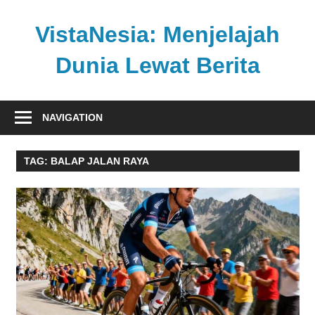
Skip
to
VistaNesia: Menjelajah
content
Dunia Lewat Berita
Informasi
nasional
NAVIGATION
dan
global
TAG:
BALAP JALAN RAYA
dalam
satu
platform
informatif