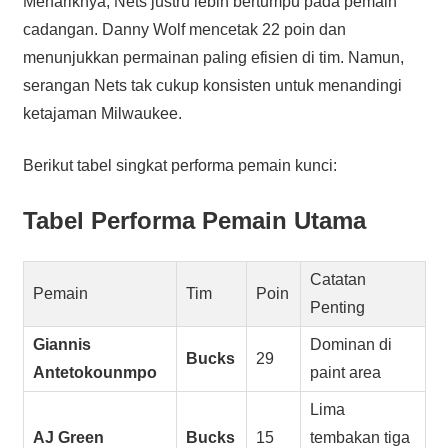
Menariknya, Nets justru lebih bertumpu pada pemain
cadangan. Danny Wolf mencetak 22 poin dan
menunjukkan permainan paling efisien di tim. Namun,
serangan Nets tak cukup konsisten untuk menandingi
ketajaman Milwaukee.
Berikut tabel singkat performa pemain kunci:
Tabel Performa Pemain Utama
Catatan
Pemain
Tim
Poin
Penting
Giannis
Dominan di
Bucks
29
Antetokounmpo
paint area
Lima
AJ Green
Bucks
15
tembakan tiga