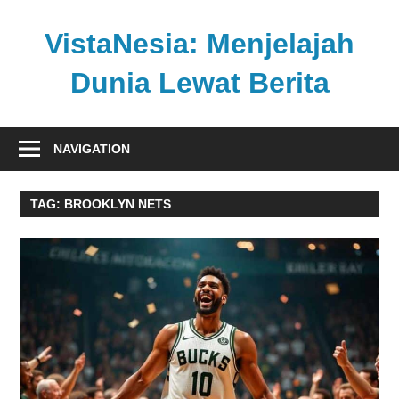
Skip
to
VistaNesia: Menjelajah
content
Dunia Lewat Berita
Informasi
nasional
NAVIGATION
dan
global
TAG:
BROOKLYN NETS
dalam
satu
platform
informatif