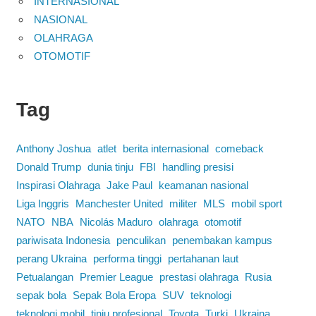
INTERNASIONAL
NASIONAL
OLAHRAGA
OTOMOTIF
Tag
Anthony Joshua
atlet
berita internasional
comeback
Donald Trump
dunia tinju
FBI
handling presisi
Inspirasi Olahraga
Jake Paul
keamanan nasional
Liga Inggris
Manchester United
militer
MLS
mobil sport
NATO
NBA
Nicolás Maduro
olahraga
otomotif
pariwisata Indonesia
penculikan
penembakan kampus
perang Ukraina
performa tinggi
pertahanan laut
Petualangan
Premier League
prestasi olahraga
Rusia
sepak bola
Sepak Bola Eropa
SUV
teknologi
teknologi mobil
tinju profesional
Toyota
Turki
Ukraina