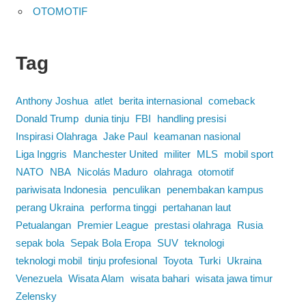
OTOMOTIF
Tag
Anthony Joshua
atlet
berita internasional
comeback
Donald Trump
dunia tinju
FBI
handling presisi
Inspirasi Olahraga
Jake Paul
keamanan nasional
Liga Inggris
Manchester United
militer
MLS
mobil sport
NATO
NBA
Nicolás Maduro
olahraga
otomotif
pariwisata Indonesia
penculikan
penembakan kampus
perang Ukraina
performa tinggi
pertahanan laut
Petualangan
Premier League
prestasi olahraga
Rusia
sepak bola
Sepak Bola Eropa
SUV
teknologi
teknologi mobil
tinju profesional
Toyota
Turki
Ukraina
Venezuela
Wisata Alam
wisata bahari
wisata jawa timur
Zelensky