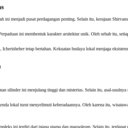
as
ah ini menjadi pusat perdagangan penting. Selain itu, kerajaan Shirva
rpaduan ini membentuk karakter arsitektur unik. Oleh sebab itu, seti
 Icherisheher tetap bertahan. Kekuatan budaya lokal menjaga eksistens
a
nan silinder ini menjulang tinggi dan misterius. Selain itu, asal-usuln
enda lokal turut menyelimuti keberadaannya. Oleh karena itu, wisatawa
leks ini terdiri dari istana utama dan mausoleum. Selain itu, terdapa