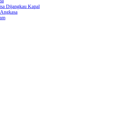
da
isa Dijangkau Kapal
r Angkasa
lam