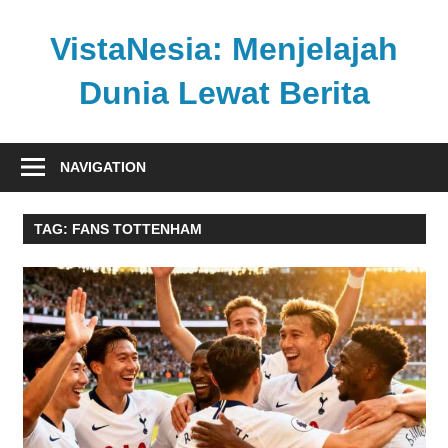
Skip
to
VistaNesia: Menjelajah
content
Dunia Lewat Berita
Informasi
nasional
NAVIGATION
dan
global
TAG:
FANS TOTTENHAM
dalam
satu
platform
informatif