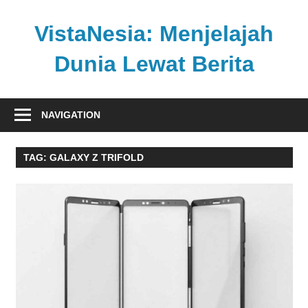
Skip
to
VistaNesia: Menjelajah
content
Dunia Lewat Berita
Informasi
nasional
NAVIGATION
dan
global
TAG:
GALAXY Z TRIFOLD
dalam
satu
platform
informatif