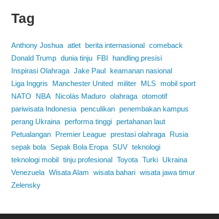
Tag
Anthony Joshua
atlet
berita internasional
comeback
Donald Trump
dunia tinju
FBI
handling presisi
Inspirasi Olahraga
Jake Paul
keamanan nasional
Liga Inggris
Manchester United
militer
MLS
mobil sport
NATO
NBA
Nicolás Maduro
olahraga
otomotif
pariwisata Indonesia
penculikan
penembakan kampus
perang Ukraina
performa tinggi
pertahanan laut
Petualangan
Premier League
prestasi olahraga
Rusia
sepak bola
Sepak Bola Eropa
SUV
teknologi
teknologi mobil
tinju profesional
Toyota
Turki
Ukraina
Venezuela
Wisata Alam
wisata bahari
wisata jawa timur
Zelensky