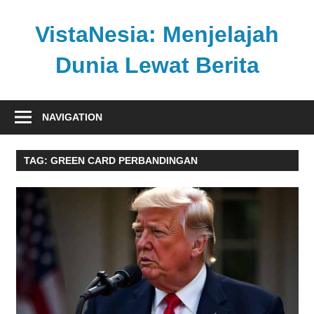
Skip
to
VistaNesia: Menjelajah
content
Dunia Lewat Berita
Informasi
nasional
NAVIGATION
dan
global
TAG:
GREEN CARD PERBANDINGAN
dalam
satu
platform
informatif