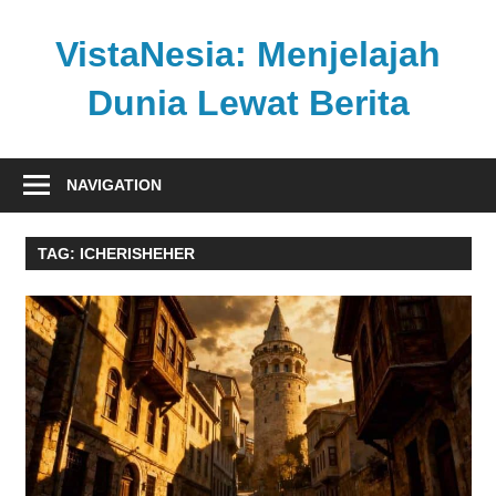
Skip
to
VistaNesia: Menjelajah
content
Dunia Lewat Berita
Informasi
nasional
NAVIGATION
dan
global
TAG:
ICHERISHEHER
dalam
satu
platform
informatif