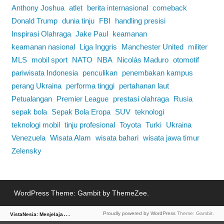
Anthony Joshua
atlet
berita internasional
comeback
Donald Trump
dunia tinju
FBI
handling presisi
Inspirasi Olahraga
Jake Paul
keamanan
keamanan nasional
Liga Inggris
Manchester United
militer
MLS
mobil sport
NATO
NBA
Nicolás Maduro
otomotif
pariwisata Indonesia
penculikan
penembakan kampus
perang Ukraina
performa tinggi
pertahanan laut
Petualangan
Premier League
prestasi olahraga
Rusia
sepak bola
Sepak Bola Eropa
SUV
teknologi
teknologi mobil
tinju profesional
Toyota
Turki
Ukraina
Venezuela
Wisata Alam
wisata bahari
wisata jawa timur
Zelensky
WordPress Theme: Gambit by ThemeZee.
V
istaNesia: Menjelajah Dunia Lewat Berita
Proudly powered by WordPress
Theme: Gambit.