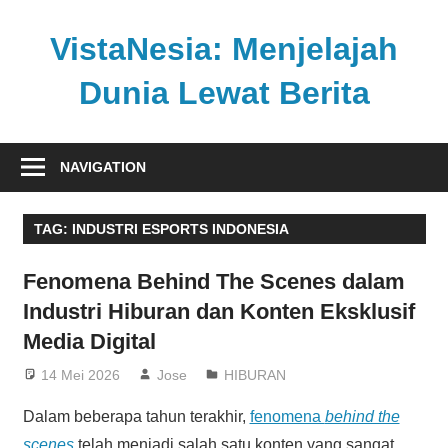
Skip
to
VistaNesia: Menjelajah
content
Dunia Lewat Berita
Informasi
nasional
NAVIGATION
dan
global
TAG:
INDUSTRI ESPORTS INDONESIA
dalam
satu
Fenomena Behind The Scenes dalam
platform
Industri Hiburan dan Konten Eksklusif
informatif
Media Digital
14 Mei 2026
Jose
HIBURAN
Dalam beberapa tahun terakhir,
fenomena
behind the
scenes
telah menjadi salah satu konten yang sangat