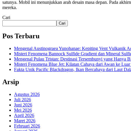
satunya. Mobil ini menunjukkan arah desain masa depan. Pada akhir
mereka.
Cari
Cari
Pos Terbaru
Mengenal Austinograea Yunohanae: Kepiting Vent Vulkanik Ad
Misteri Fenomena Bannock Sulfide Gradient dan Mineral Sulfi
Mengenal Pulau Tristan: Destinasi Tersembunyi yang Hanya B
Misteri Fenomena Blue Jet: Kilatan Cahaya dari Awan ke Lua
Fakta Unik Pacific Blackdragon, Ikan Bercahaya dari Laut Da
Arsip
Agustus 2026
Juli 2026
Juni 2026
Mei 2026
April 2026
Maret 2026
Februari 2026