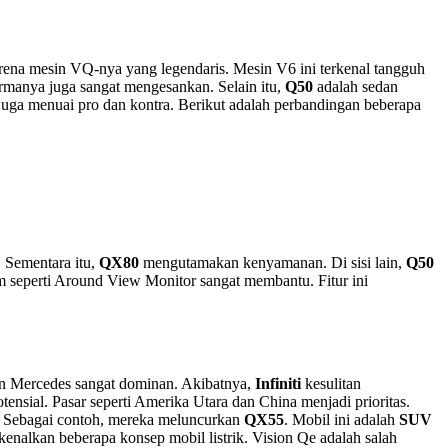
karena mesin VQ-nya yang legendaris. Mesin V6 ini terkenal tangguh
rmanya juga sangat mengesankan. Selain itu,
Q50
adalah sedan
i juga menuai pro dan kontra. Berikut adalah perbandingan beberapa
 Sementara itu,
QX80
mengutamakan kenyamanan. Di sisi lain,
Q50
m seperti Around View Monitor sangat membantu. Fitur ini
an Mercedes sangat dominan. Akibatnya,
Infiniti
kesulitan
nsial. Pasar seperti Amerika Utara dan China menjadi prioritas.
. Sebagai contoh, mereka meluncurkan
QX55
. Mobil ini adalah
SUV
enalkan beberapa konsep mobil listrik. Vision Qe adalah salah