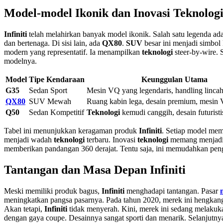
Model-model Ikonik dan Inovasi Teknolog
Infiniti
telah melahirkan banyak model ikonik. Salah satu legenda ad
dan bertenaga. Di sisi lain, ada
QX80
.
SUV
besar ini menjadi simbo
modern yang representatif. Ia menampilkan
teknologi
steer-by-wire. 
modelnya.
Model
Tipe Kendaraan
Keunggulan Utama
G35
Sedan Sport
Mesin VQ yang legendaris, handling linca
QX80
SUV Mewah
Ruang kabin lega, desain premium, mesin 
Q50
Sedan Kompetitif
Teknologi
kemudi canggih, desain futuristi
Tabel ini menunjukkan keragaman produk
Infiniti
. Setiap model mem
menjadi wadah
teknologi
terbaru. Inovasi
teknologi
memang menja
memberikan pandangan 360 derajat. Tentu saja, ini memudahkan peng
Tantangan dan Masa Depan Infiniti
Meski memiliki produk bagus,
Infiniti
menghadapi tantangan. Pasar
meningkatkan pangsa pasarnya. Pada tahun 2020, merek ini hengkang 
Akan tetapi,
Infiniti
tidak menyerah. Kini, merek ini sedang melakuk
dengan gaya coupe. Desainnya sangat sporti dan menarik. Selanjutny