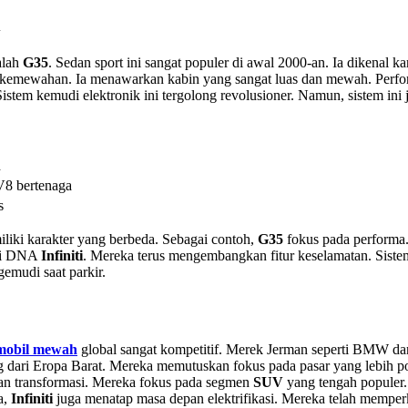
i
alah
G35
. Sedan sport ini sangat populer di awal 2000-an. Ia dikenal 
l kemewahan. Ia menawarkan kabin yang sangat luas dan mewah. Perfo
Sistem kemudi elektronik ini tergolong revolusioner. Namun, sistem in
h
V8 bertenaga
s
iliki karakter yang berbeda. Sebagai contoh,
G35
fokus pada performa.
di DNA
Infiniti
. Mereka terus mengembangkan fitur keselamatan. Siste
emudi saat parkir.
mobil mewah
global sangat kompetitif. Merek Jerman seperti BMW d
dari Eropa Barat. Mereka memutuskan fokus pada pasar yang lebih pote
an transformasi. Mereka fokus pada segmen
SUV
yang tengah populer
a,
Infiniti
juga menatap masa depan elektrifikasi. Mereka telah memperk