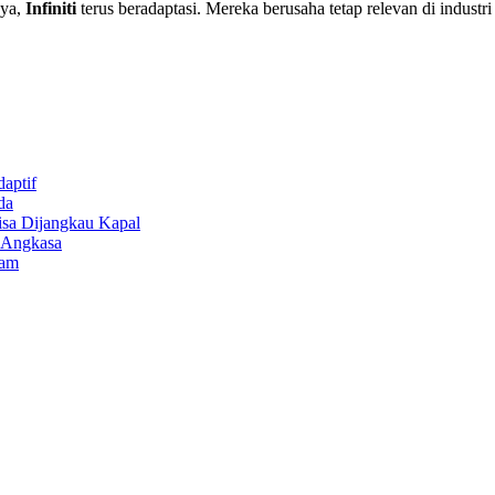
nya,
Infiniti
terus beradaptasi. Mereka berusaha tetap relevan di indust
aptif
da
isa Dijangkau Kapal
r Angkasa
lam