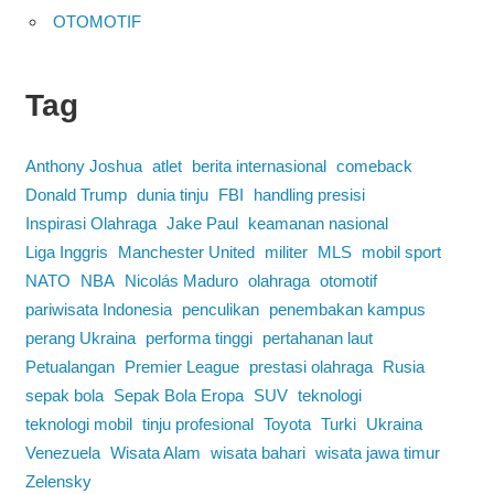
OTOMOTIF
Tag
Anthony Joshua
atlet
berita internasional
comeback
Donald Trump
dunia tinju
FBI
handling presisi
Inspirasi Olahraga
Jake Paul
keamanan nasional
Liga Inggris
Manchester United
militer
MLS
mobil sport
NATO
NBA
Nicolás Maduro
olahraga
otomotif
pariwisata Indonesia
penculikan
penembakan kampus
perang Ukraina
performa tinggi
pertahanan laut
Petualangan
Premier League
prestasi olahraga
Rusia
sepak bola
Sepak Bola Eropa
SUV
teknologi
teknologi mobil
tinju profesional
Toyota
Turki
Ukraina
Venezuela
Wisata Alam
wisata bahari
wisata jawa timur
Zelensky