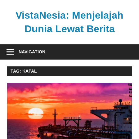
Skip
to
VistaNesia: Menjelajah
content
Dunia Lewat Berita
Informasi
nasional
NAVIGATION
dan
global
TAG:
KAPAL
dalam
satu
platform
informatif