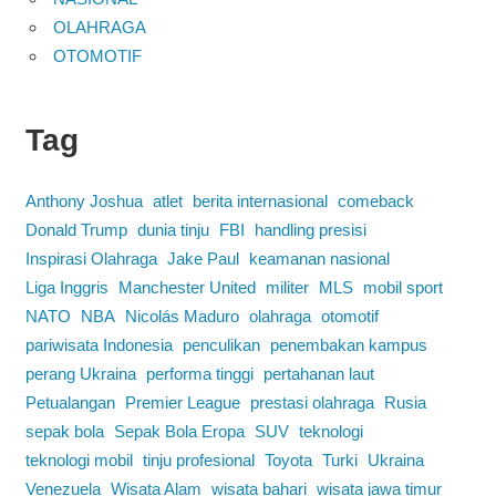
OLAHRAGA
OTOMOTIF
Tag
Anthony Joshua
atlet
berita internasional
comeback
Donald Trump
dunia tinju
FBI
handling presisi
Inspirasi Olahraga
Jake Paul
keamanan nasional
Liga Inggris
Manchester United
militer
MLS
mobil sport
NATO
NBA
Nicolás Maduro
olahraga
otomotif
pariwisata Indonesia
penculikan
penembakan kampus
perang Ukraina
performa tinggi
pertahanan laut
Petualangan
Premier League
prestasi olahraga
Rusia
sepak bola
Sepak Bola Eropa
SUV
teknologi
teknologi mobil
tinju profesional
Toyota
Turki
Ukraina
Venezuela
Wisata Alam
wisata bahari
wisata jawa timur