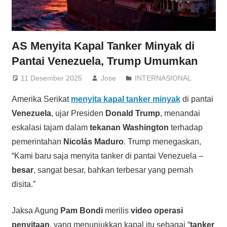
AS Menyita Kapal Tanker Minyak di
Pantai Venezuela, Trump Umumkan
11 Desember 2025
Jose
INTERNASIONAL
Amerika Serikat
menyita kapal tanker minyak
di pantai
Venezuela
, ujar Presiden
Donald Trump
, menandai
eskalasi tajam dalam
tekanan Washington
terhadap
pemerintahan
Nicolás Maduro
. Trump menegaskan,
“Kami baru saja menyita tanker di pantai Venezuela –
besar
, sangat besar, bahkan terbesar yang pernah
disita.”
Jaksa Agung
Pam Bondi
merilis
video operasi
penyitaan
, yang menunjukkan kapal itu sebagai “
tanker