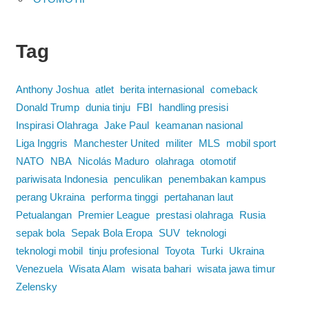
Tag
Anthony Joshua
atlet
berita internasional
comeback
Donald Trump
dunia tinju
FBI
handling presisi
Inspirasi Olahraga
Jake Paul
keamanan nasional
Liga Inggris
Manchester United
militer
MLS
mobil sport
NATO
NBA
Nicolás Maduro
olahraga
otomotif
pariwisata Indonesia
penculikan
penembakan kampus
perang Ukraina
performa tinggi
pertahanan laut
Petualangan
Premier League
prestasi olahraga
Rusia
sepak bola
Sepak Bola Eropa
SUV
teknologi
teknologi mobil
tinju profesional
Toyota
Turki
Ukraina
Venezuela
Wisata Alam
wisata bahari
wisata jawa timur
Zelensky