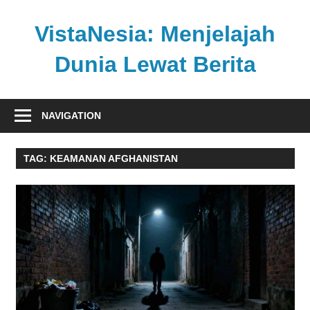
Skip
to
VistaNesia: Menjelajah
content
Dunia Lewat Berita
Informasi
nasional
NAVIGATION
dan
global
TAG:
KEAMANAN AFGHANISTAN
dalam
satu
platform
informatif