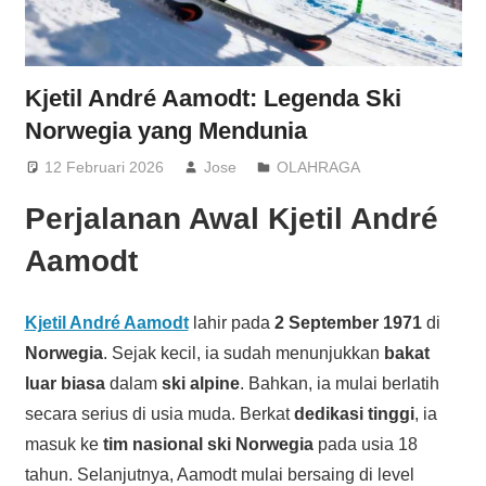
Kjetil André Aamodt: Legenda Ski
Norwegia yang Mendunia
12 Februari 2026
Jose
OLAHRAGA
Perjalanan Awal Kjetil André
Aamodt
Kjetil André Aamodt
lahir pada
2 September 1971
di
Norwegia
. Sejak kecil, ia sudah menunjukkan
bakat
luar biasa
dalam
ski alpine
. Bahkan, ia mulai berlatih
secara serius di usia muda. Berkat
dedikasi tinggi
, ia
masuk ke
tim nasional ski Norwegia
pada usia 18
tahun. Selanjutnya, Aamodt mulai bersaing di level