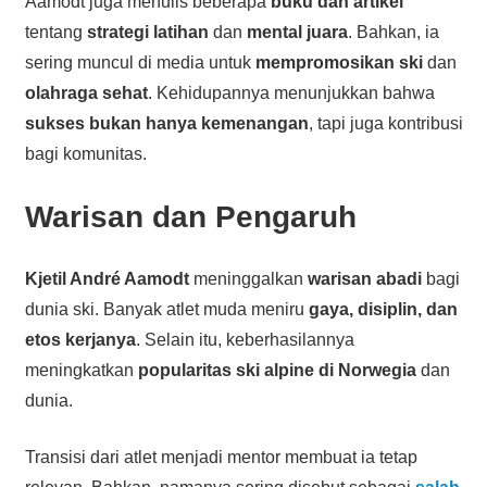
Aamodt juga menulis beberapa
buku dan artikel
tentang
strategi latihan
dan
mental juara
. Bahkan, ia
sering muncul di media untuk
mempromosikan ski
dan
olahraga sehat
. Kehidupannya menunjukkan bahwa
sukses bukan hanya kemenangan
, tapi juga kontribusi
bagi komunitas.
Warisan dan Pengaruh
Kjetil André Aamodt
meninggalkan
warisan abadi
bagi
dunia ski. Banyak atlet muda meniru
gaya, disiplin, dan
etos kerjanya
. Selain itu, keberhasilannya
meningkatkan
popularitas ski alpine di Norwegia
dan
dunia.
Transisi dari atlet menjadi mentor membuat ia tetap