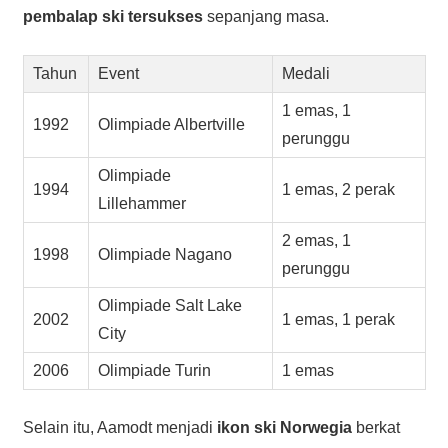
pembalap ski tersukses
sepanjang masa.
Tahun
Event
Medali
1 emas, 1
1992
Olimpiade Albertville
perunggu
Olimpiade
1994
1 emas, 2 perak
Lillehammer
2 emas, 1
1998
Olimpiade Nagano
perunggu
Olimpiade Salt Lake
2002
1 emas, 1 perak
City
2006
Olimpiade Turin
1 emas
Selain itu, Aamodt menjadi
ikon ski Norwegia
berkat