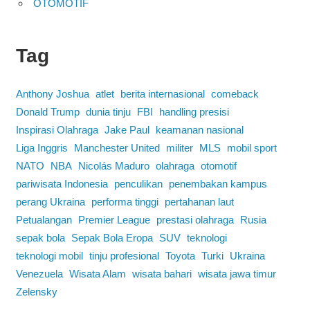
OTOMOTIF
Tag
Anthony Joshua
atlet
berita internasional
comeback
Donald Trump
dunia tinju
FBI
handling presisi
Inspirasi Olahraga
Jake Paul
keamanan nasional
Liga Inggris
Manchester United
militer
MLS
mobil sport
NATO
NBA
Nicolás Maduro
olahraga
otomotif
pariwisata Indonesia
penculikan
penembakan kampus
perang Ukraina
performa tinggi
pertahanan laut
Petualangan
Premier League
prestasi olahraga
Rusia
sepak bola
Sepak Bola Eropa
SUV
teknologi
teknologi mobil
tinju profesional
Toyota
Turki
Ukraina
Venezuela
Wisata Alam
wisata bahari
wisata jawa timur
Zelensky