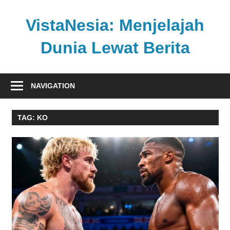
Skip
to
VistaNesia: Menjelajah
content
Dunia Lewat Berita
Informasi
nasional
NAVIGATION
dan
global
TAG:
KO
dalam
satu
platform
informatif