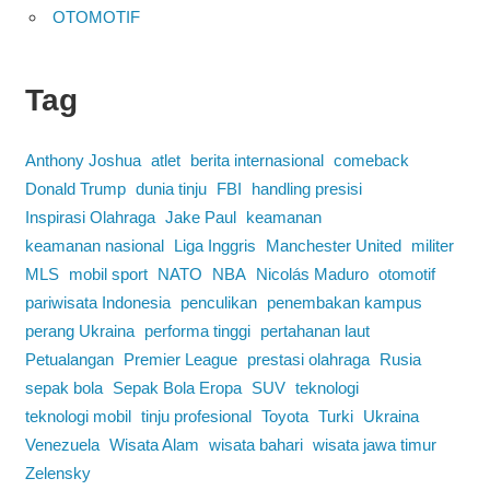
OTOMOTIF
Tag
Anthony Joshua
atlet
berita internasional
comeback
Donald Trump
dunia tinju
FBI
handling presisi
Inspirasi Olahraga
Jake Paul
keamanan
keamanan nasional
Liga Inggris
Manchester United
militer
MLS
mobil sport
NATO
NBA
Nicolás Maduro
otomotif
pariwisata Indonesia
penculikan
penembakan kampus
perang Ukraina
performa tinggi
pertahanan laut
Petualangan
Premier League
prestasi olahraga
Rusia
sepak bola
Sepak Bola Eropa
SUV
teknologi
teknologi mobil
tinju profesional
Toyota
Turki
Ukraina
Venezuela
Wisata Alam
wisata bahari
wisata jawa timur
Zelensky