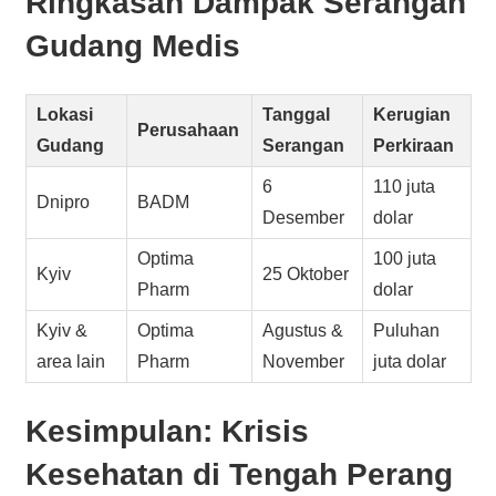
Ringkasan Dampak Serangan
Gudang Medis
Lokasi
Tanggal
Kerugian
Perusahaan
Gudang
Serangan
Perkiraan
6
110 juta
Dnipro
BADM
Desember
dolar
Optima
100 juta
Kyiv
25 Oktober
Pharm
dolar
Kyiv &
Optima
Agustus &
Puluhan
area lain
Pharm
November
juta dolar
Kesimpulan: Krisis
Kesehatan di Tengah Perang