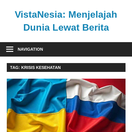
Skip
to
VistaNesia: Menjelajah
content
Dunia Lewat Berita
Informasi
nasional
NAVIGATION
dan
global
TAG:
KRISIS KESEHATAN
dalam
satu
platform
informatif